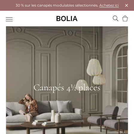
30 % sur les canapés modulables sélectionnés.
Achetez ici
Ferm
Panie
Canapés 4½ places