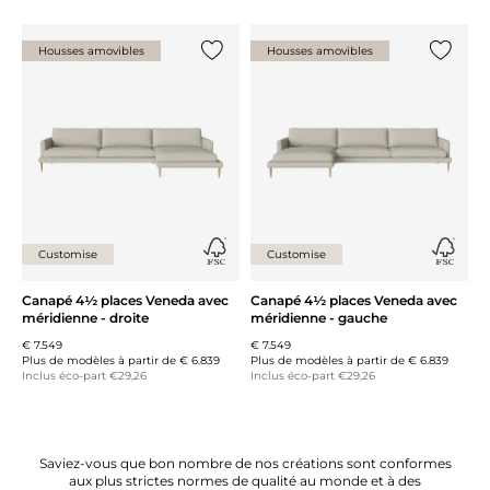
Housses amovibles
Housses amovibles
Ajouter {0} à la liste
Ajouter 
Customise
Customise
Canapé 4½ places Veneda avec
Canapé 4½ places Veneda avec
méridienne - droite
méridienne - gauche
€ 7.549
€ 7.549
Plus de modèles à partir de
€ 6.839
Plus de modèles à partir de
€ 6.839
Inclus éco-part €29,26
Inclus éco-part €29,26
Saviez-vous que bon nombre de nos créations sont conformes
aux plus strictes normes de qualité au monde et à des