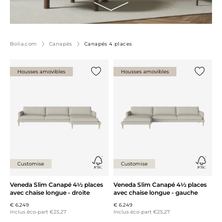
Bolia.com
Canapés
Canapés 4 places
Housses amovibles
Housses amovibles
Ajouter {0} à la liste
Ajouter 
Customise
Customise
Veneda Slim Canapé 4½ places
Veneda Slim Canapé 4½ places
avec chaise longue - droite
avec chaise longue - gauche
€ 6.249
€ 6.249
Inclus éco-part €25,27
Inclus éco-part €25,27