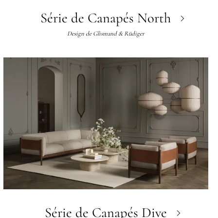
Série de Canapés North
Design de
Glismand & Rüdiger
Série de Canapés Dive