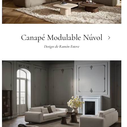
Canapé Modulable Núvol
Design de
Ramón Esteve