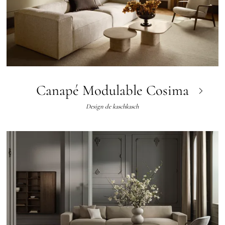
Canapé Modulable Cosima
Design de
kaschkasch