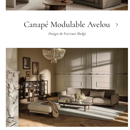
Canapé Modulable Avelou
Design de
Ferriani Sbolgi