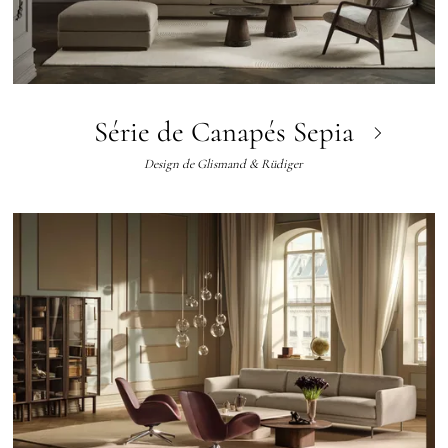
Série de Canapés Sepia
Design de
Glismand & Rüdiger