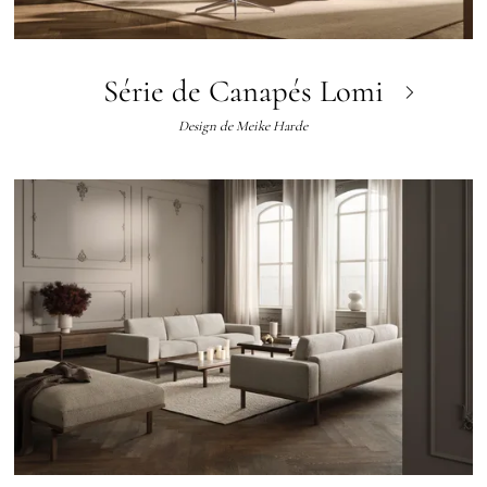
Série de Canapés Lomi
Design de
Meike Harde