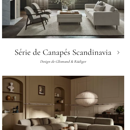
Série de Canapés Scandinavia
Design de
Glismand & Rüdiger