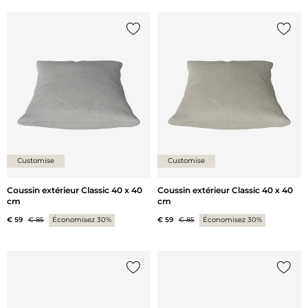
Ajouter {0} à la liste
Ajoute
Customise
Customise
Coussin extérieur Classic 40 x 40
Coussin extérieur Classic 40 x 40
cm
cm
€ 59
€ 85
Économisez 30%
€ 59
€ 85
Économisez 30%
Ajouter {0} à la liste
Ajoute