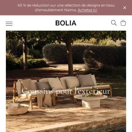
40 % de réduction sur une sélection de designs en tissu
d'ameublement Naima.
Achetez ici
Ferm
Panie
Coussins pour l'extérieur