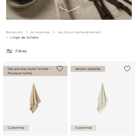
Bolia.com
Accessoires
Les tissus dameublement
Linge de toilette
Filtres
Des prix bas toute l’année -
Version sortante
Plusieurs tailles
Ajouter {0} à la liste
Ajoute
Customise
Customise