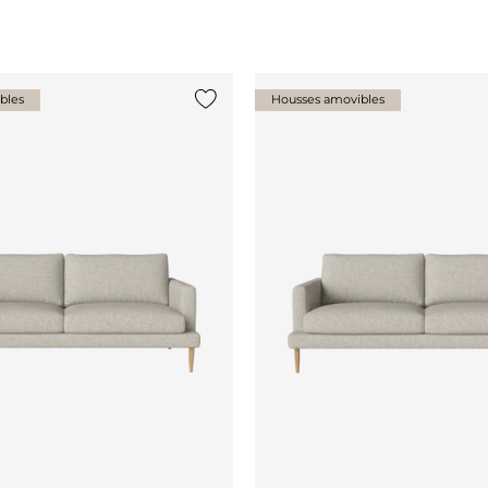
bles
Housses amovibles
Ajouter {0} à la liste