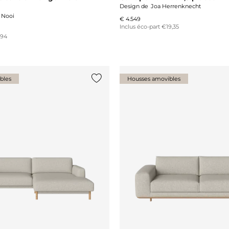
Design de
Joa Herrenknecht
 Nooi
€ 4.549
Inclus éco-part €19,35
,94
bles
Housses amovibles
Ajouter {0} à la liste