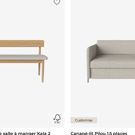
Ajouter {0} à la liste
Customise
 salle à manger Kala 2
Canapé-lit Pilou 1,5 places