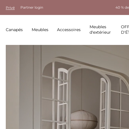
Partner login
40 % de
Privé
Meubles
OF
Canapés
Meubles
Accessoires
d'extérieur
D'É