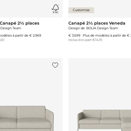
Customise
 Canapé 2½ places
Canapé 2½ places Veneda
 Design Team
Design de
BOLIA Design Team
odèles à partir de
€ 2.969
€ 3.699
Plus de modèles à partir de
€ 
,61
Inclus éco-part €14,19
Ajouter {0} à la liste