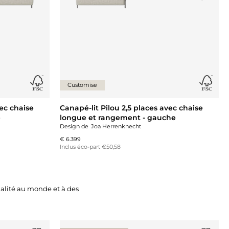
Customise
vec chaise
Canapé-lit Pilou 2,5 places avec chaise
e
longue et rangement - gauche
Design de
Joa Herrenknecht
€ 6.399
Inclus éco-part €50,58
alité au monde et à des