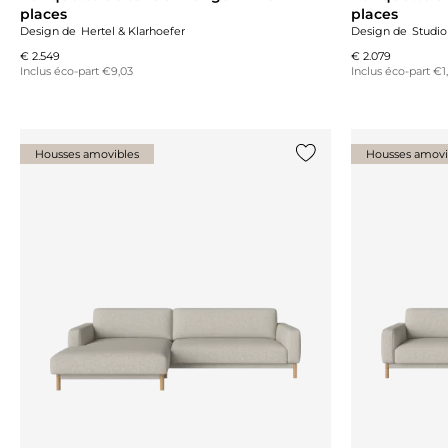
places
places
Design de
Hertel & Klarhoefer
Design de
Studio
€ 2.549
€ 2.079
Inclus éco-part €9,03
Inclus éco-part €1
Housses amovibles
Housses amovi
Ajouter {0} à la liste