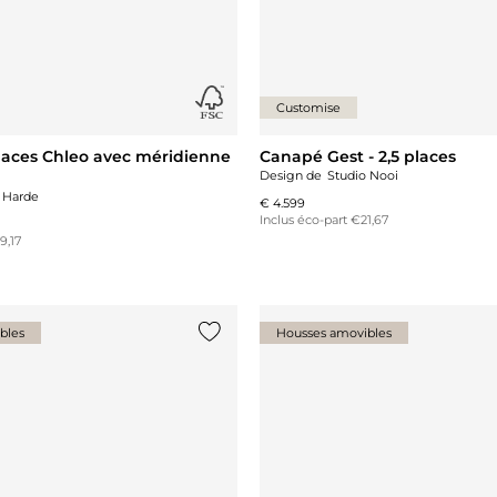
Customise
laces Chleo avec méridienne
Canapé Gest - 2,5 places
Design de
Studio Nooi
 Harde
€ 4.599
Inclus éco-part €21,67
9,17
bles
Housses amovibles
Ajouter {0} à la liste