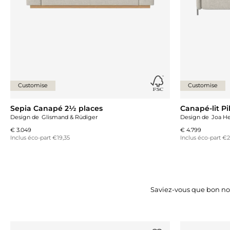
Customise
Customise
Sepia Canapé 2½ places
Canapé-lit Pi
Design de
Glismand & Rüdiger
Design de
Joa H
€ 3.049
€ 4.799
Inclus éco-part €19,35
Inclus éco-part €
Saviez-vous que bon no