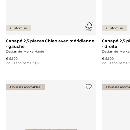
Customise
Customise
Canapé 2,5 places Chleo avec méridienne
Canapé 2,5 p
- gauche
- droite
Design de
Meike Harde
Design de
Meike
€ 5.699
€ 5.699
Inclus éco-part €29,17
Inclus éco-part €2
Housses amovibles
Housses amovi
Ajouter {0} à la liste