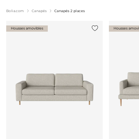
Bolia.com
Canapés
Canapés 2 places
Housses amovibles
Housses amovi
Ajouter {0} à la liste