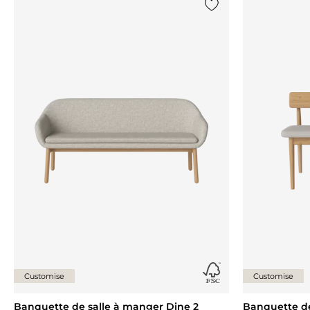
Ajouter {0} à la liste
Customise
Customise
Banquette de salle à manger Dine 2
Banquette de