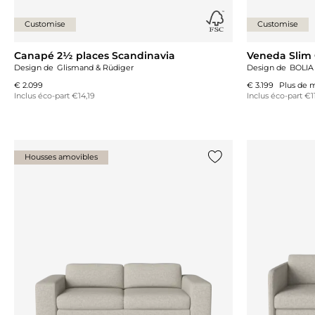
Customise
Customise
Canapé 2½ places Scandinavia
Veneda Slim
Design de
Glismand & Rüdiger
Design de
BOLIA
€ 2.099
€ 3.199
Plus de m
Inclus éco-part €14,19
Inclus éco-part €11
Housses amovibles
Ajouter {0} à la liste