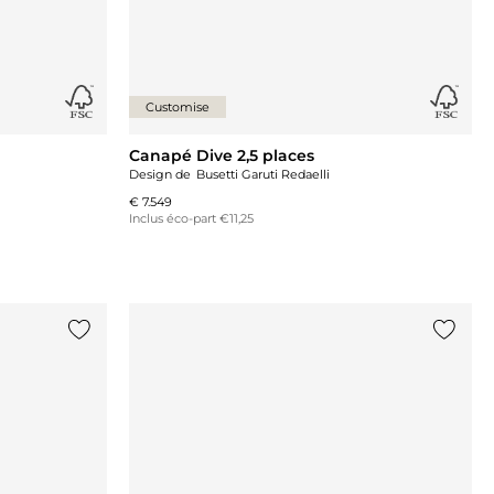
Customise
Canapé Dive 2,5 places
Design de
Busetti Garuti Redaelli
€ 7.549
Inclus éco-part €11,25
Ajouter {0} à la liste
Ajouter