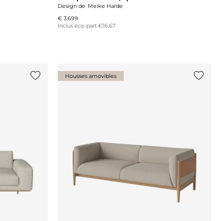
Design de
Meike Harde
€ 3.699
Inclus éco-part €16,67
Housses amovibles
Ajouter {0} à la liste
Ajouter