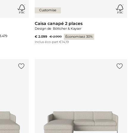
Customise
Caisa canapé 2 places
Design de
Böttcher & Kayser
3.479
€ 2.099
€ 2.999
Économisez 30%
Inclus éco-part €14,19
Ajouter {0} à la liste
Ajouter