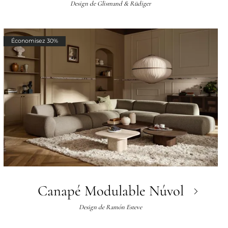
Design de
Glismand & Rüdiger
Économisez 30%
Canapé Modulable Núvol
Design de
Ramón Esteve