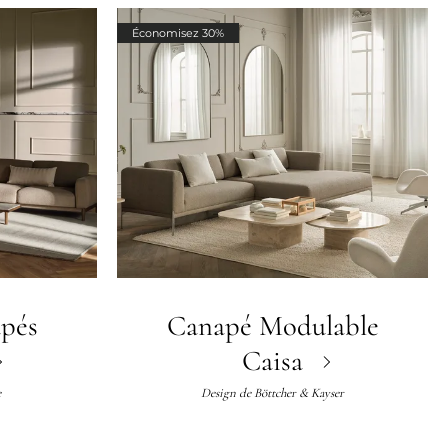
Économisez 30%
apés
Canapé Modulable
Caisa
e
Design de
Böttcher & Kayser