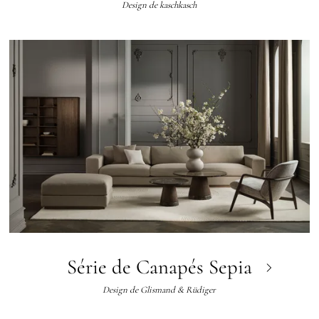
Design de
kaschkasch
Série de Canapés Sepia
Design de
Glismand & Rüdiger