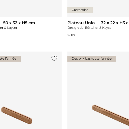
Customise
- 50 x 32 x H5 cm
Plateau Unio - - 32 x 22 x H3 
er & Kayser
Design de
Böttcher & Kayser
€ 119
ute l’année
Des prix bas toute l’année
Ajouter {0} à la liste