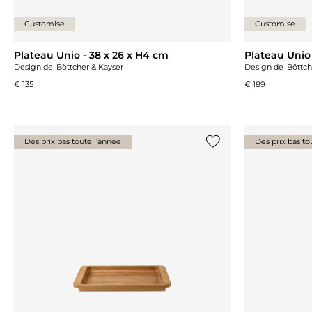
Customise
Customise
Plateau Unio - 38 x 26 x H4 cm
Plateau Unio 
Design de
Böttcher & Kayser
Design de
Böttch
€ 135
€ 189
Des prix bas toute l’année
Des prix bas to
Ajouter {0} à la liste