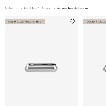
Bolia.com
Meubles
Bureau
Accessoires de bureau
Des prix bas toute l’année
Des prix bas to
Ajouter {0} à la liste