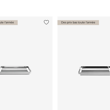
ute l’année
Des prix bas toute l’année
Ajouter {0} à la liste