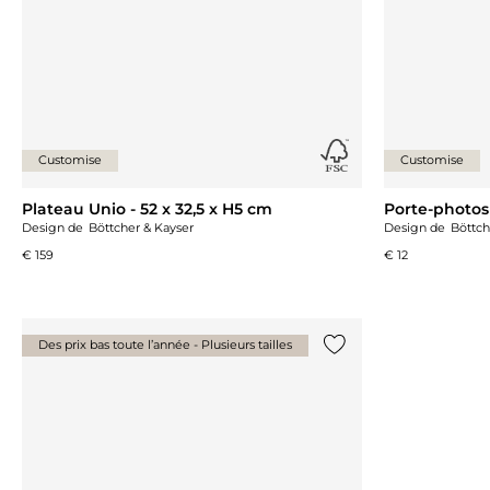
Customise
Customise
Plateau Unio - 52 x 32,5 x H5 cm
Porte-photos
Design de
Böttcher & Kayser
Design de
Böttch
€ 159
€ 12
Des prix bas toute l’année - Plusieurs tailles
Ajouter {0} à la liste