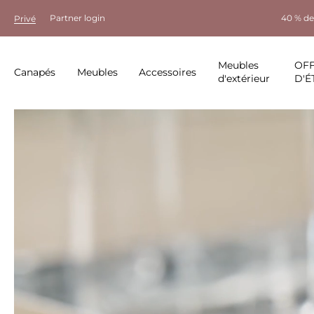
Partner login
40 % de
Privé
Meubles
OF
Canapés
Meubles
Accessoires
d'extérieur
D'É