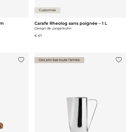
Customise
cm
Carafe Rheolog sans poignée – 1 L
Design de
jüngerkühn
€ 67
Des prix bas toute l’année
Ajouter {0} à la liste
Ajouter