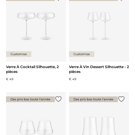
Ajouter {0} à la liste
Ajouter 
Customise
Customise
Verre À Cocktail Silhouette, 2
Verre À Vin Dessert Silhouette - 2
pièces
pièces
€ 49
€ 49
Des prix bas toute l’année
Des prix bas toute l’année
Ajouter {0} à la liste
Ajouter 