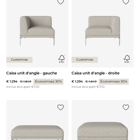
Ajouter {0} à la liste
Ajouter 
Customise
Customise
Caisa unit d'angle - gauche
Caisa unit d'angle - droite
€ 1.294
€ 1.849
Économisez 30%
€ 1.294
€ 1.849
Économisez 30%
Inclus éco-part €7,10
Inclus éco-part €7,10
Ajouter {0} à la liste
Ajouter 