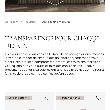
Bolia.com
Meubles
Des designs mesurés
TRANSPARENCE POUR CHAQUE
DESIGN
En mesurant les émissions de CO2eq de nos designs, nous révélons
le véritable impact de chaque design. Notre objectif est de vous
aider à explorer et à comparer facilement les émissions réelles de
CO2eq, afin que vous puissiez faire des choix éclairés. Jusqu’à
présent, nous avons calculé les émissions de 16 de nos 20 meilleures
familles de produits, mais ce n’est qu’un début.
Version sortante
Version sortante
Ajouter {0} à la liste
Ajouter 