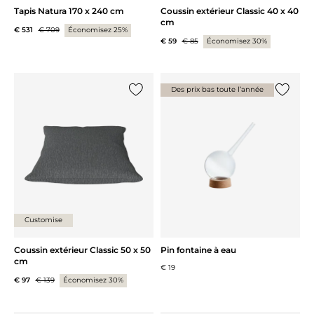
Tapis Natura 170 x 240 cm
Coussin extérieur Classic 40 x 40
cm
€ 531
€ 709
Économisez 25%
€ 59
€ 85
Économisez 30%
Des prix bas toute l’année
Ajouter {0} à la liste
Ajouter 
Customise
Coussin extérieur Classic 50 x 50
Pin fontaine à eau
cm
€ 19
€ 97
€ 139
Économisez 30%