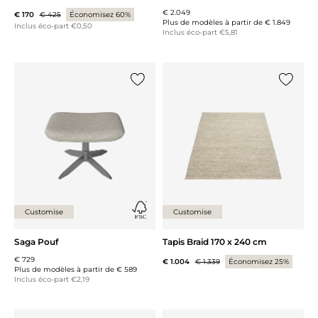
€ 2.049
€ 170
€ 425
Économisez 60%
Plus de modèles à partir de
€ 1.849
Inclus éco-part €0,50
Inclus éco-part €5,81
Ajouter {0} à la liste
Ajouter 
Customise
Customise
Saga Pouf
Tapis Braid 170 x 240 cm
€ 729
€ 1.004
€ 1.339
Économisez 25%
Plus de modèles à partir de
€ 589
Inclus éco-part €2,19