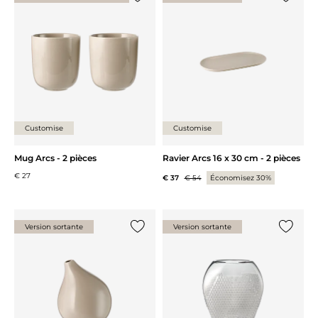
Ajouter {0} à la liste
Ajouter 
Customise
Customise
Mug Arcs - 2 pièces
Ravier Arcs 16 x 30 cm - 2 pièces
€ 27
€ 37
€ 54
Économisez 30%
Version sortante
Version sortante
Ajouter {0} à la liste
Ajouter 