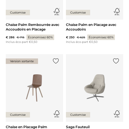
Customise
Customise
Chaise Palm Rembourrée avec
Chaise Palm en Placage avec
Accoudoirs en Placage
Accoudoirs
€ 286
€ 715
Économisez 60%
€ 250
€ 625
Économisez 60%
Inclus éco-part €0,50
Inclus éco-part €0,50
Version sortante
Ajouter {0} à la liste
Ajouter 
Customise
Customise
Chaise en Placage Palm
Saga Fauteuil