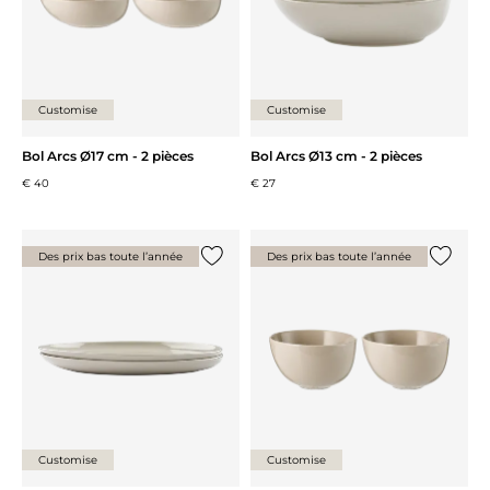
Customise
Customise
Bol Arcs Ø17 cm - 2 pièces
Bol Arcs Ø13 cm - 2 pièces
€ 40
€ 27
Des prix bas toute l’année
Des prix bas toute l’année
Ajouter {0} à la liste
Ajouter 
Customise
Customise