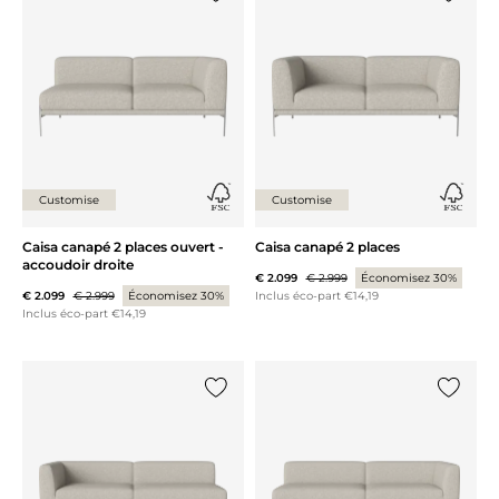
Ajouter {0} à la liste
Ajouter 
Customise
Customise
Caisa canapé 2 places ouvert -
Caisa canapé 2 places
accoudoir droite
€ 2.099
€ 2.999
Économisez 30%
€ 2.099
€ 2.999
Économisez 30%
Inclus éco-part €14,19
Inclus éco-part €14,19
Ajouter {0} à la liste
Ajouter 