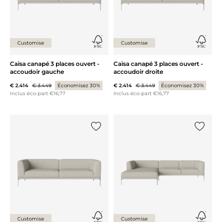
Customise
Customise
Caisa canapé 3 places ouvert -
Caisa canapé 3 places ouvert -
accoudoir gauche
accoudoir droite
€ 2.414
€ 3.449
Économisez 30%
€ 2.414
€ 3.449
Économisez 30%
Inclus éco-part €16,77
Inclus éco-part €16,77
Ajouter {0} à la liste
Ajouter 
Customise
Customise