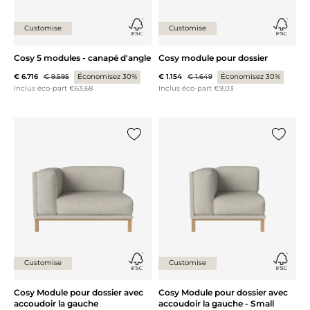
Customise
Customise
Cosy 5 modules - canapé d'angle
Cosy module pour dossier
€ 6.716
€ 9.595
Économisez 30%
€ 1.154
€ 1.649
Économisez 30%
Inclus éco-part €63,68
Inclus éco-part €9,03
Ajouter {0} à la liste
Ajouter 
Customise
Customise
Cosy Module pour dossier avec
Cosy Module pour dossier avec
accoudoir la gauche
accoudoir la gauche - Small