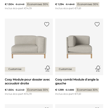
€ 1.504
€ 2.149
Économisez 30%
€ 1.294
€ 1.849
Économisez 30%
Inclus éco-part €14,19
Inclus éco-part €11,61
Ajouter {0} à la liste
Ajouter 
Customise
Customise
Cosy Module pour dossier avec
Cosy combi Module d'angle la
accoudoir droite
gauche
€ 1.504
€ 2.149
Économisez 30%
€ 1.399
€ 1.999
Économisez 30%
Inclus éco-part €14,19
Inclus éco-part €11,61