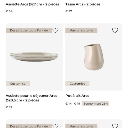
Assiette Arcs Ø27 cm - 2 pièces
Tasse Arcs - 2 pièces
€ 54
€ 27
Des prix bas toute l’année
Version sortante
Ajouter {0} à la liste
Ajouter 
Customise
Customise
Assiette pour le déjeuner Arcs
Pot à lait Arcs
Ø20,5 cm - 2 pièces
€ 14
€ 19
Économisez 25%
€ 37
Des prix bas toute l’année
Version sortante