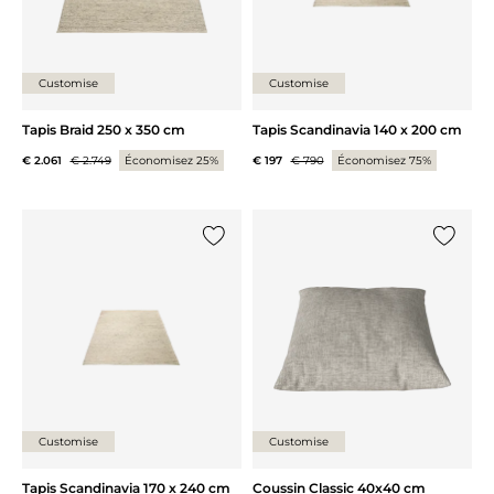
Customise
Customise
Tapis Braid 250 x 350 cm
Tapis Scandinavia 140 x 200 cm
€ 2.061
€ 2.749
Économisez 25%
€ 197
€ 790
Économisez 75%
Ajouter {0} à la liste
Ajouter 
Customise
Customise
Tapis Scandinavia 170 x 240 cm
Coussin Classic 40x40 cm