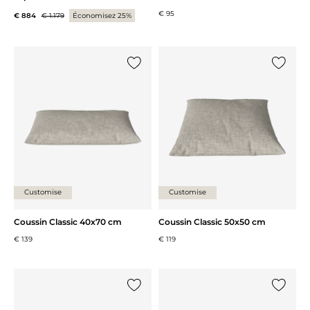
€ 95
€ 884
€ 1.179
Économisez 25%
Ajouter {0} à la liste
Ajouter 
Customise
Customise
Coussin Classic 40x70 cm
Coussin Classic 50x50 cm
€ 139
€ 119
Ajouter {0} à la liste
Ajouter 