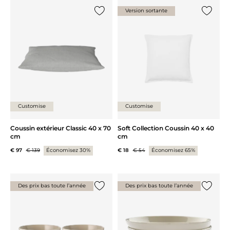
Version sortante
Ajouter {0} à la liste
Ajouter 
Customise
Customise
Coussin extérieur Classic 40 x 70
Soft Collection Coussin 40 x 40
cm
cm
€ 97
€ 139
Économisez 30%
€ 18
€ 54
Économisez 65%
Des prix bas toute l’année
Des prix bas toute l’année
Ajouter {0} à la liste
Ajouter 