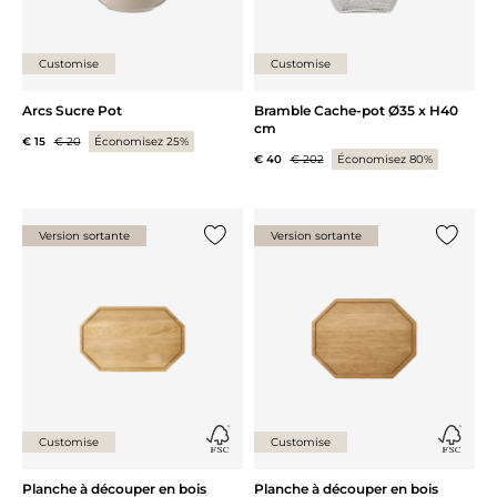
Customise
Customise
Arcs Sucre Pot
Bramble Cache-pot Ø35 x H40
cm
€ 15
€ 20
Économisez 25%
€ 40
€ 202
Économisez 80%
Version sortante
Version sortante
Ajouter {0} à la liste
Ajouter 
Customise
Customise
Planche à découper en bois
Planche à découper en bois