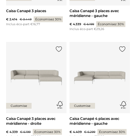
Caisa Canapé 3 places
Caisa Canapé 3 places avec
méridienne - gauche
€ 2.414
€ 3.449
Économisez 30%
€ 4.339
€ 6.199
Économisez 30%
Inclus éco-part €16,77
Inclus éco-part €29,26
Ajouter {0} à la liste
Ajouter 
Customise
Customise
Caisa Canapé 3 places avec
Caisa Canapé 4 places avec
méridienne - droite
méridienne - gauche
€ 4.339
€ 6.199
Économisez 30%
€ 4.409
€ 6.299
Économisez 30%