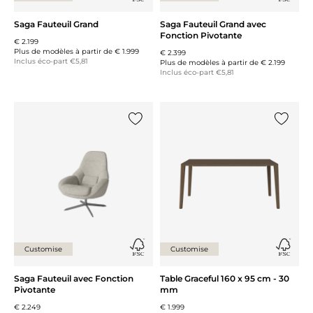
Saga Fauteuil Grand
Saga Fauteuil Grand avec
Fonction Pivotante
€ 2.199
Plus de modèles à partir de
€ 1.999
€ 2.399
Inclus éco-part €5,81
Plus de modèles à partir de
€ 2.199
Inclus éco-part €5,81
Ajouter {0} à la liste
Ajouter 
Customise
Customise
Saga Fauteuil avec Fonction
Table Graceful 160 x 95 cm - 30
Pivotante
mm
€ 2.249
€ 1.999