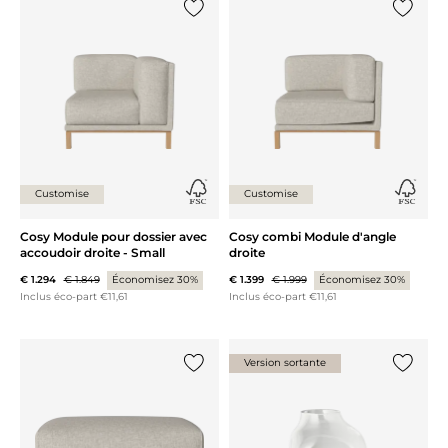
Ajouter {0} à la liste
Ajouter 
Customise
Customise
Cosy Module pour dossier avec
Cosy combi Module d'angle
accoudoir droite - Small
droite
€ 1.294
€ 1.849
Économisez 30%
€ 1.399
€ 1.999
Économisez 30%
Inclus éco-part €11,61
Inclus éco-part €11,61
Version sortante
Ajouter {0} à la liste
Ajouter 