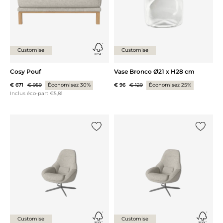
Customise
Customise
Cosy Pouf
Vase Bronco Ø21 x H28 cm
€ 671
€ 959
Économisez 30%
€ 96
€ 129
Économisez 25%
Inclus éco-part €5,81
Ajouter {0} à la liste
Ajouter 
Customise
Customise