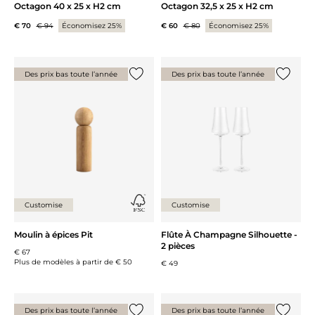
Octagon 40 x 25 x H2 cm
Octagon 32,5 x 25 x H2 cm
€ 70
€ 94
Économisez 25%
€ 60
€ 80
Économisez 25%
Des prix bas toute l’année
Des prix bas toute l’année
Ajouter {0} à la liste
Ajouter 
Customise
Customise
Moulin à épices Pit
Flûte À Champagne Silhouette -
2 pièces
€ 67
Plus de modèles à partir de
€ 50
€ 49
Des prix bas toute l’année
Des prix bas toute l’année