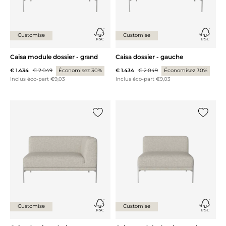
Customise
Customise
Caisa module dossier - grand
Caisa dossier - gauche
€ 1.434
€ 2.049
Économisez 30%
€ 1.434
€ 2.049
Économisez 30%
Inclus éco-part €9,03
Inclus éco-part €9,03
Ajouter {0} à la liste
Ajouter 
Customise
Customise