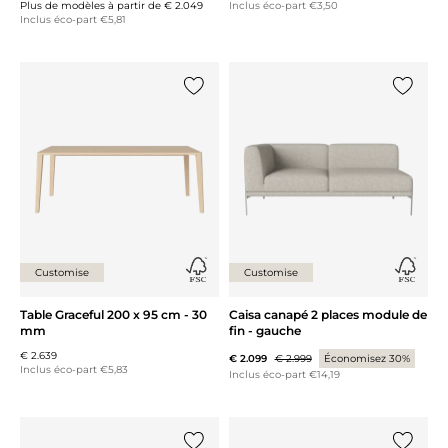
Plus de modèles à partir de
€ 2.049
Inclus éco-part €3,50
Inclus éco-part €5,81
Ajouter {0} à la liste
Ajouter 
Customise
Customise
Table Graceful 200 x 95 cm - 30
Caisa canapé 2 places module de
mm
fin - gauche
€ 2.639
€ 2.099
€ 2.999
Économisez 30%
Inclus éco-part €5,83
Inclus éco-part €14,19