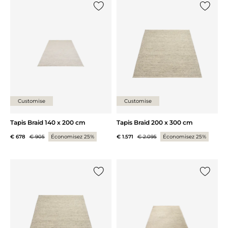
Ajouter {0} à la liste
Ajouter 
Customise
Customise
Tapis Braid 140 x 200 cm
Tapis Braid 200 x 300 cm
€ 678
€ 905
Économisez 25%
€ 1.571
€ 2.095
Économisez 25%
Ajouter {0} à la liste
Ajouter 