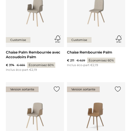
Customise
Customise
Chaise Palm Rembourrée avec
Chaise Rembourrée Palm
Accoudoirs Palm
€ 211
€ 529
Économisez 60%
€ 374
€ 935
Économisez 60%
Inclus éco-part €2,19
Inclus éco-part €2,19
Version sortante
Version sortante
Ajouter {0} à la liste
Ajouter 