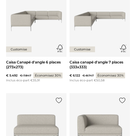
Customise
Customise
Caisa Canapé d'angle 6 places
Caisa canapé d'angle 7 places
(273x273)
(333x333)
€ 5.492
€ 7.847
Économisez 30%
€ 6.122
€ 8.747
Économisez 30%
Inclus éco-part €35,91
Inclus éco-part €50,58
Ajouter {0} à la liste
Ajouter 