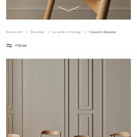
Bolia.com
Meubles
La salle à manger
Coussin dassise
Filtres