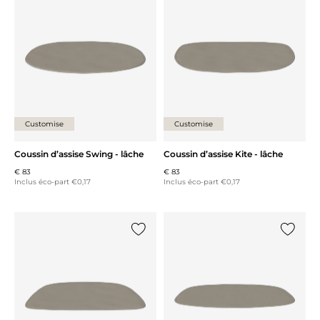
Ajouter {0} à la liste
Ajouter 
Customise
Customise
Coussin d’assise Swing - lâche
Coussin d’assise Kite - lâche
€ 83
€ 83
Inclus éco-part €0,17
Inclus éco-part €0,17
Ajouter {0} à la liste
Ajouter 