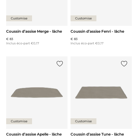
Customise
Customise
Coussin d’assise Merge - lâche
Coussin d’assise Fenri - lâche
€ 83
€ 83
Inclus éco-part €0,17
Inclus éco-part €0,17
Ajouter {0} à la liste
Ajouter 
Customise
Customise
Coussin d’assise Apelle - lâche
Coussin d’assise Tune - lâche