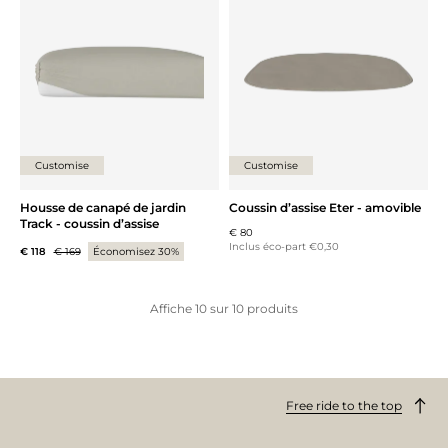
Ajouter {0} à la liste
Ajouter 
Customise
Customise
Housse de canapé de jardin
Coussin d’assise Eter - amovible
Track - coussin d’assise
€ 80
Inclus éco-part €0,30
€ 118
€ 169
Économisez 30%
Affiche
10
sur
10
produits
Free ride to the top