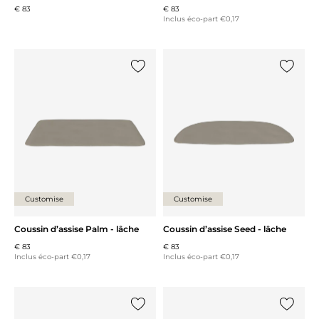
€ 83
€ 83
Inclus éco-part €0,17
Ajouter {0} à la liste
Ajouter 
Customise
Customise
Coussin d’assise Palm - lâche
Coussin d’assise Seed - lâche
€ 83
€ 83
Inclus éco-part €0,17
Inclus éco-part €0,17