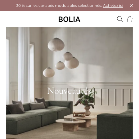
30 % sur les canapés modulables sélectionnés.
Achetez ici
Ferm
Panie
Nouveautés