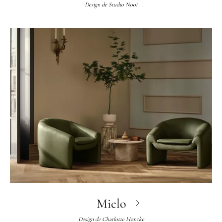
Design de
Studio Nooi
Mielo
Design de
Charlotte Høncke