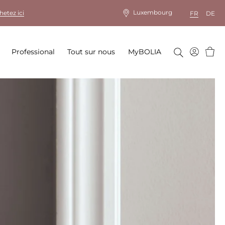
Luxembourg
hetez ici
FR
DE
Panie
Professional
Tout sur nous
MyBOLIA