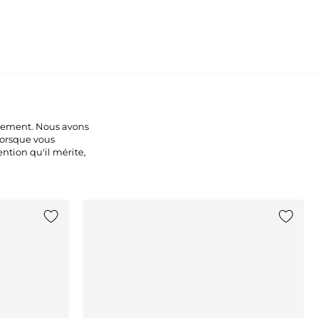
lement. Nous avons
Lorsque vous
ntion qu'il mérite,
Ajouter {0} à la liste
Ajouter