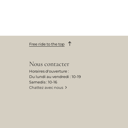
Free ride to the top
Nous contacter
Horaires d'ouverture :
Du lundi au vendredi : 10-19
Samedis : 10-16
Chattez avec nous