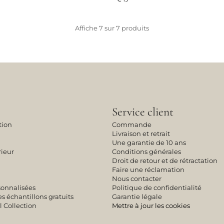
Affiche
7
sur
7
produits
Service client
tion
Commande
Livraison et retrait
Une garantie de 10 ans
rieur
Conditions générales
Droit de retour et de rétractation
Faire une réclamation
Nous contacter
sonnalisées
Politique de confidentialité
échantillons gratuits
Garantie légale
l Collection
Mettre à jour les cookies