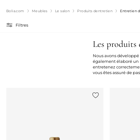
Bolia.com
Meubles
Le salon
Produits dentretien
Entretien d
Filtres
Les produits 
Nous avons développé 
également élaboré un k
entretenez correctement
vous êtes assuré de p
Ajouter {0} à la liste