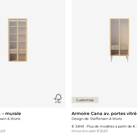
Customise
 – murale
Armoire Cana av. portes vitr
nsen & Würtz
Design de
Steffensen & Würtz
€ 3.849
Plus de modèles à partir de
€ 
5,03
Inclus éco-part €25,63