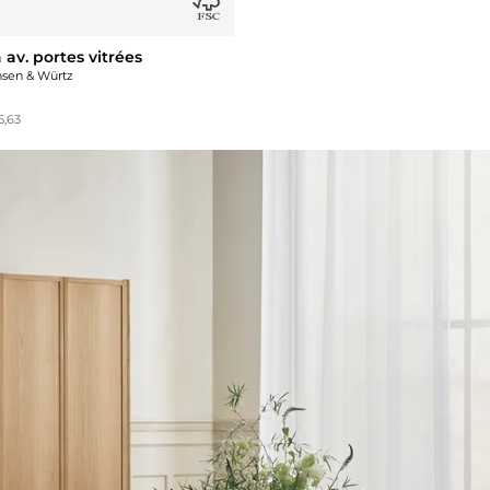
av. portes vitrées
nsen & Würtz
5,63