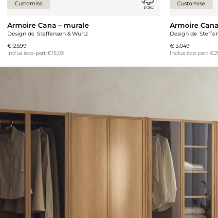
Customise
Customise
Armoire Cana – murale
Armoire Cana 
Design de
Steffensen & Würtz
Design de
Steffe
€ 2.599
€ 3.049
Inclus éco-part €15,03
Inclus éco-part €2