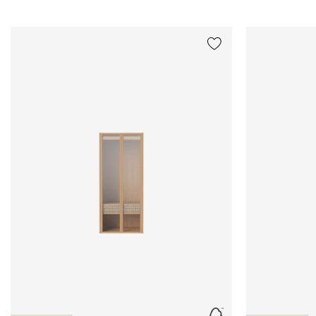
Ajouter {0} à la liste