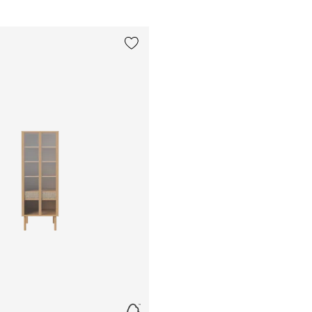
Ajouter {0} à la liste