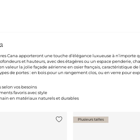
na
res Cana apporteront une touche d’élégance luxueuse à n’importe 
ofondeurs et hauteurs, avec des étagères ou un espace penderie, ch
en valeur la jolie façade aérienne en osier français, caractéristique de 
ypes de portes : en bois pour un rangement clos, ou en verre pour exp
s selon vos besoins
ments favoris avec style
 main en matériaux naturels et durables
Plusieurs tailles
Ajouter {0} à la liste