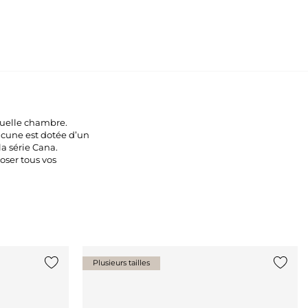
quelle chambre.
acune est dotée d’un
la série Cana.
oser tous vos
Plusieurs tailles
Ajouter {0} à la liste
Ajouter