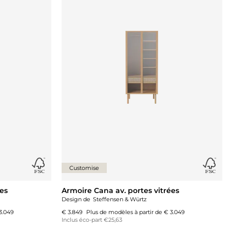
Customise
ées
Armoire Cana av. portes vitrées
Design de
Steffensen & Würtz
3.049
€ 3.849
Plus de modèles à partir de
€ 3.049
Inclus éco-part €25,63