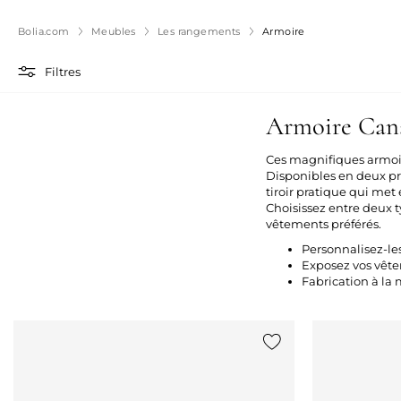
Bolia.com
Meubles
Les rangements
Armoire
Filtres
Armoire Ca
Ces magnifiques armoi
Disponibles en deux pr
tiroir pratique qui met 
Choisissez entre deux t
vêtements préférés.
Personnalisez-le
Exposez vos vête
Fabrication à la
Ajouter {0} à la liste