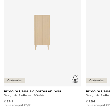
Customise
Customise
Armoire Cana av. portes en bois
Armoire Cana
Design de
Steffensen & Würtz
Design de
Steffe
€ 3.749
€ 2.599
Inclus éco-part €5,83
Inclus éco-part €1