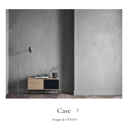
Case
Design de
OOOJA