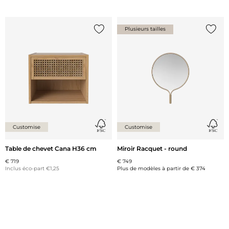
Plusieurs tailles
Ajouter {0} à la liste
Ajoute
Customise
Customise
Table de chevet Cana H36 cm
Miroir Racquet - round
€ 719
€ 749
Inclus éco-part €1,25
Plus de modèles à partir de
€ 374