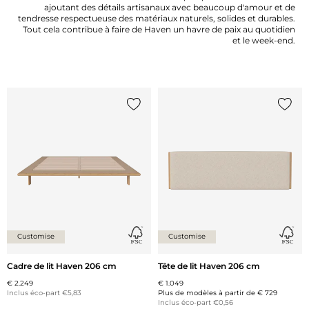
ajoutant des détails artisanaux avec beaucoup d'amour et de
tendresse respectueuse des matériaux naturels, solides et durables.
Tout cela contribue à faire de Haven un havre de paix au quotidien
et le week-end.
Ajouter {0} à la liste
Ajoute
Customise
Customise
Cadre de lit Haven 206 cm
Tête de lit Haven 206 cm
€ 2.249
€ 1.049
Inclus éco-part €5,83
Plus de modèles à partir de
€ 729
Inclus éco-part €0,56