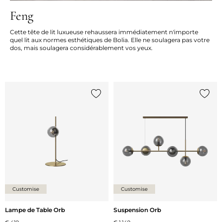
Feng
Cette tête de lit luxueuse rehaussera immédiatement n'importe
quel lit aux normes esthétiques de Bolia. Elle ne soulagera pas votre
dos, mais soulagera considérablement vos yeux.
Ajouter {0} à la liste
Ajoute
Customise
Customise
Lampe de Table Orb
Suspension Orb