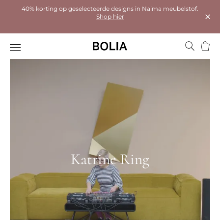
40% korting op geselecteerde designs in Naima meubelstof.
Shop hier
Dial
Wink
Katrine Ring