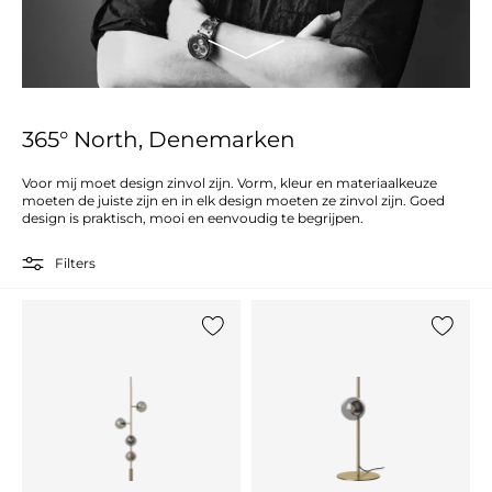
365° North, Denemarken
Voor mij moet design zinvol zijn. Vorm, kleur en materiaalkeuze
moeten de juiste zijn en in elk design moeten ze zinvol zijn. Goed
design is praktisch, mooi en eenvoudig te begrijpen.
Filters
Voeg {0} toe aan de lijst
Voeg {0}