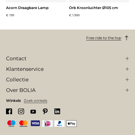
Acorn Draagbare Lamp
Orb Kroonluchter Ø105 cm
€ 199
€ 1.999
Free ride to the top
Contact
Klantenservice
Collectie
Over BOLIA
Winkels
Zoek winkels