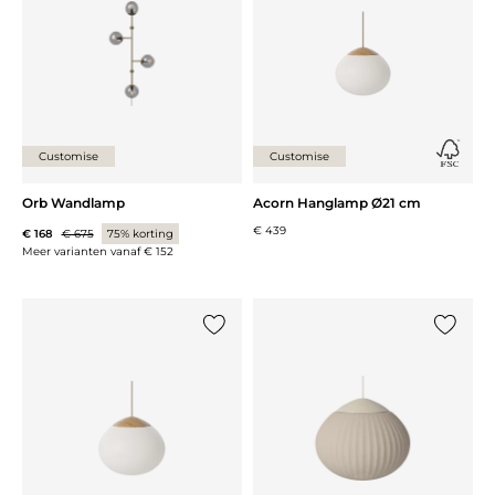
Customise
Customise
Orb Wandlamp
Acorn Hanglamp Ø21 cm
€ 439
€ 168
€ 675
75% korting
Meer varianten vanaf
€ 152
Voeg {0} toe aan de lijst
Voeg {0}