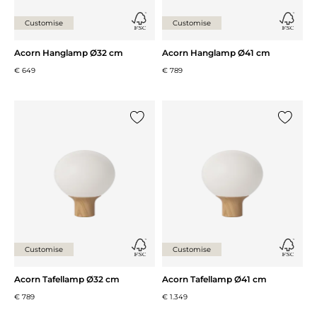
Customise
Customise
Acorn Hanglamp Ø32 cm
Acorn Hanglamp Ø41 cm
€ 649
€ 789
Voeg {0} toe aan de lijst
Voeg {0}
Customise
Customise
Acorn Tafellamp Ø32 cm
Acorn Tafellamp Ø41 cm
€ 789
€ 1.349