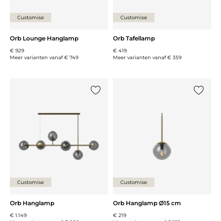
Customise
Customise
Orb Lounge Hanglamp
Orb Tafellamp
€ 929
€ 419
Meer varianten vanaf
€ 749
Meer varianten vanaf
€ 359
Voeg {0} toe aan de lijst
Voeg {0}
Customise
Customise
Orb Hanglamp
Orb Hanglamp Ø15 cm
€ 1.149
€ 219