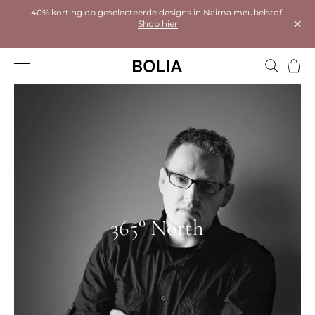
40% korting op geselecteerde designs in Naima meubelstof.
Shop hier
Dial
Wink
365° North