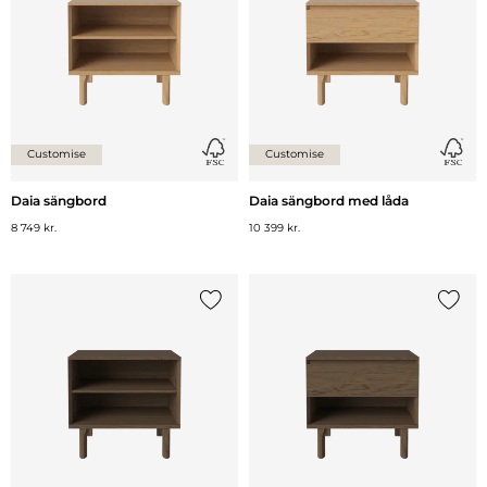
Customise
Customise
Daia sängbord
Daia sängbord med låda
8 749 kr.
10 399 kr.
Lägg till {0} i listan
Lägg ti