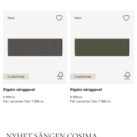
New
New
Lägg till {0} i listan
Lägg ti
Customise
Customise
Rigato sänggavel
Rigato sänggavel
9 999 kr.
9 999 kr.
Fler varianter från
7 895 kr.
Fler varianter från
7 895 kr.
NYHET SÄNGEN COSIMA