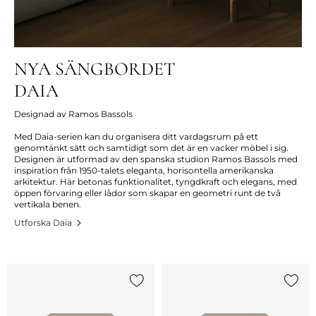
NYA SÄNGBORDET
DAIA
Designad av Ramos Bassols
Med Daia-serien kan du organisera ditt vardagsrum på ett
genomtänkt sätt och samtidigt som det är en vacker möbel i sig.
Designen är utformad av den spanska studion Ramos Bassols med
inspiration från 1950-talets eleganta, horisontella amerikanska
arkitektur. Här betonas funktionalitet, tyngdkraft och elegans, med
öppen förvaring eller lådor som skapar en geometri runt de två
vertikala benen.
Utforska Daia
Lägg till {0} i listan
Lägg ti