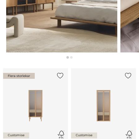
Flera storlekar
Lägg till {0} i listan
Lägg ti
Customise
Customise