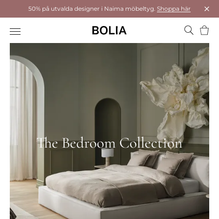
50% på utvalda designer i Naima möbeltyg.
Shoppa här
Stä
Varu
The Bedroom Collection