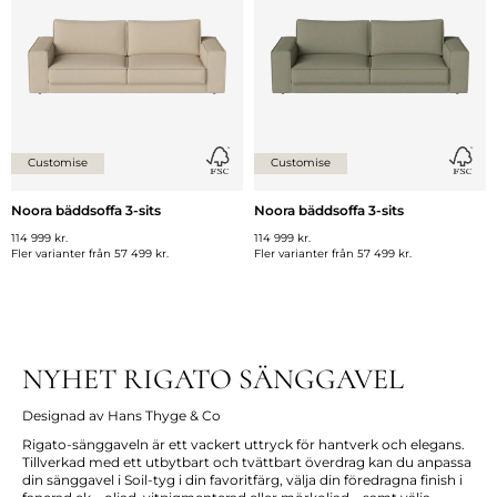
Customise
Customise
Noora bäddsoffa 3-sits
Noora bäddsoffa 3-sits
114 999 kr.
114 999 kr.
Fler varianter från
57 499 kr.
Fler varianter från
57 499 kr.
NYHET RIGATO SÄNGGAVEL
Designad av Hans Thyge & Co
Rigato-sänggaveln är ett vackert uttryck för hantverk och elegans.
Tillverkad med ett utbytbart och tvättbart överdrag kan du anpassa
din sänggavel i Soil-tyg i din favoritfärg, välja din föredragna finish i