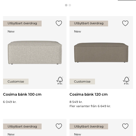
Utbytbart överdrag
Utbytbart överdrag
Lägg till {0} i listan
Lägg ti
New
New
Customise
Customise
Cosima bänk 100 cm
Cosima bänk 120 cm
6 049 kr.
8 549 kr.
Fler varianter från
6 649 kr.
Utbytbart överdrag
Utbytbart överdrag
Lägg till {0} i listan
Lägg ti
New
New