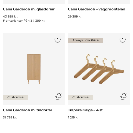
Cana Garderob m. glasdörrar
Cana Garderob – väggmonterad
43 699 kr.
29 399 kr.
Fler varianter från
34 399 kr.
Always Low Price
Lägg till {0} i listan
Lägg ti
Customise
Customise
Cana Garderob m. trädörrar
Trapeze Galge – 4 st.
31 799 kr.
1 219 kr.