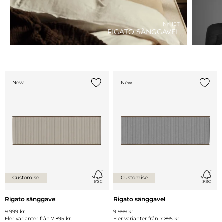
NYHET
RIGATO SÄNGGAVEL
New
New
Lägg till {0} i listan
Lägg ti
Customise
Customise
Rigato sänggavel
Rigato sänggavel
9 999 kr.
9 999 kr.
Fler varianter från
7 895 kr.
Fler varianter från
7 895 kr.