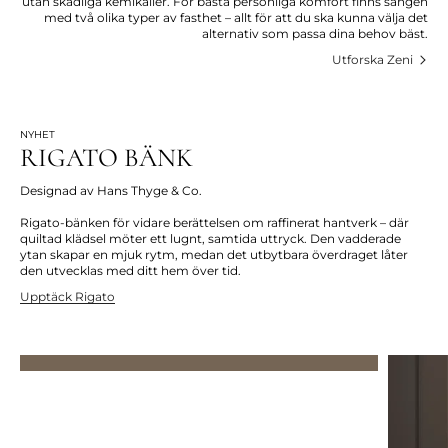
utan skadliga kemikalier. För bästa personliga komfort finns sängen
med två olika typer av fasthet – allt för att du ska kunna välja det
alternativ som passa dina behov bäst.
Utforska Zeni
NYHET
RIGATO BÄNK
Designad av Hans Thyge & Co.
Rigato-bänken för vidare berättelsen om raffinerat hantverk – där
quiltad klädsel möter ett lugnt, samtida uttryck. Den vadderade
ytan skapar en mjuk rytm, medan det utbytbara överdraget låter
den utvecklas med ditt hem över tid.
Upptäck Rigato