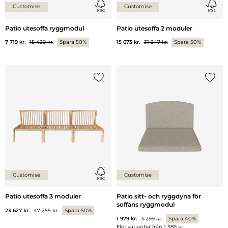
Customise
Customise
Patio utesoffa ryggmodul
Patio utesoffa 2 moduler
7 719 kr.
15 439 kr.
Spara 50%
15 673 kr.
31 347 kr.
Spara 50%
Lägg till {0} i listan
Lägg ti
Customise
Customise
Patio utesoffa 3 moduler
Patio sitt- och ryggdyna för
soffans ryggmodul
23 627 kr.
47 255 kr.
Spara 50%
1 979 kr.
3 299 kr.
Spara 40%
Fler varianter från
1 589 kr.