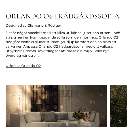
ORLANDO O2 TRÄDGÅRDSSOFFA
Designad av Glismand & Rüdiger
Det är något speciellt med att kliva ut, känna ljuset och brisen – och
slå sig ner i en lika inbjudande soffa som den inomhus. Orlando O2
trädgårdssoffa erbjuder stillsam lyx, djup komfort och en plats att
varva ner. Anpassa Orlando O2 trädgårdssoffa med ditt valbara,
utbytbara utomhusöverdrag för att passa din miljö – eller byt
överdrag när du vill.
Utforska Orlando O2