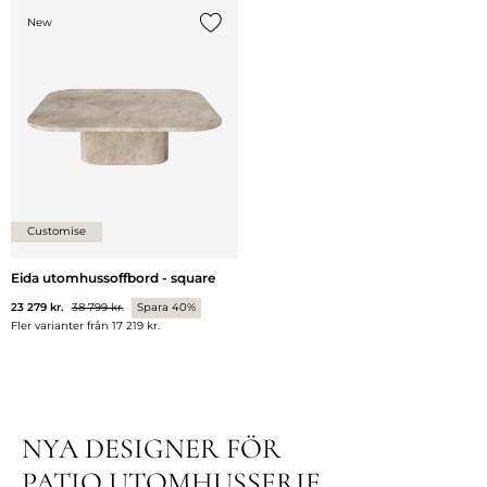
New
Lägg till {0} i listan
Customise
Eida utomhussoffbord - square
23 279 kr.
38 799 kr.
Spara 40%
Fler varianter från
17 219 kr.
NYA DESIGNER FÖR
PATIO UTOMHUSSERIE