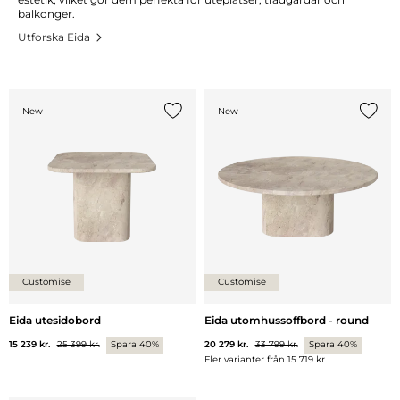
balkonger.
Utforska Eida
New
New
Lägg till {0} i listan
Lägg ti
Customise
Customise
Eida utesidobord
Eida utomhussoffbord - round
15 239 kr.
25 399 kr.
Spara 40%
20 279 kr.
33 799 kr.
Spara 40%
Fler varianter från
15 719 kr.