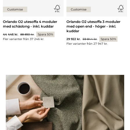
Customise
Customise
Orlando O2 utesoffa 4 moduler
Orlando O2 utesoffa 3 moduler
med schäslong - inkl. kuddar
med open end - höger - inkl.
kuddar
44 446 kr.
88 893 kr.
Spara 50%
29 922 kr.
59 844 kr.
Spara 50%
Fler varianter från
37 246 kr.
Fler varianter från
27 947 kr.