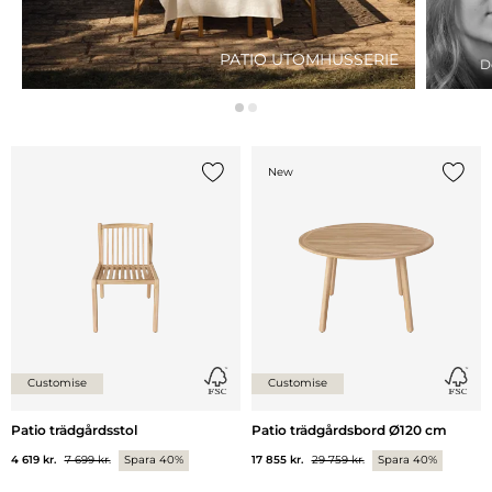
PATIO UTOMHUSSERIE
D
New
Lägg till {0} i listan
Lägg ti
Customise
Customise
Patio trädgårdsstol
Patio trädgårdsbord Ø120 cm
4 619 kr.
7 699 kr.
Spara 40%
17 855 kr.
29 759 kr.
Spara 40%