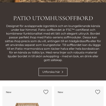
PATIO UTOMHUSSOFFBORD
Designat för avslappnade ögonblick och en loungeliknande känsla
under bar himmel. Patio-soffbordet är FSC™-certifierat och
kombinerar funktionalitet med ett lätt och elegant uttryck. Bordet
passar perfekt ihop med Patio-seriens soffmoduler. Dessa kan
sättas ihop precis som du vill, antingen till en trädgårdssoffa eller för
att användas separat som loungestolar. Till soffbordet kan du lägga
till en Patio-marmorskiva som täcker halva eller hela bordsskivan
för en känsla av tidlös lyx. Med rena linjer och robusta material
bjuder bordet in till skön avkoppling – med en bok, en drink eller
gott sällskap.
Utforska här
New
New
Lägg till {0} i listan
Lägg ti