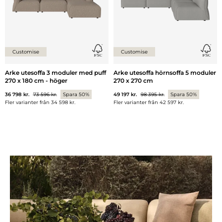
Customise
Customise
Arke utesoffa 3 moduler med puff
Arke utesoffa hörnsoffa 5 moduler
270 x 180 cm - höger
270 x 270 cm
36 798 kr.
73 596 kr.
Spara 50%
49 197 kr.
98 395 kr.
Spara 50%
Fler varianter från
34 598 kr.
Fler varianter från
42 597 kr.