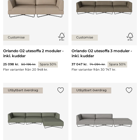
Customise
Customise
Orlando O2 utesoffa 2 moduler -
Orlando O2 utesoffa 3 moduler -
inkl. kuddar
inkl. kuddar
25 098 kr.
50 196 kr.
Spara 50%
37 047 kr.
74 094 kr.
Spara 50%
Fler varianter från
20 948 kr.
Fler varianter från
30 747 kr.
Utbytbart överdrag
Utbytbart överdrag
Lägg till {0} i listan
Lägg ti