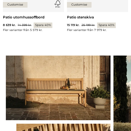
Customise
Customise
Patio utomhussoffbord
Patio stenskiva
8 639 kr.
14 399 kr.
Spara 40%
15 119 kr.
25 199 kr.
Spara 40%
Fler varianter från
5 579 kr.
Fler varianter från
7 979 kr.