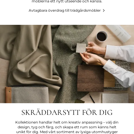
möblerna ett nytt utseende och känsla.
Avtagbara överdrag till trädgårdsmöbler
SKRÄDDARSYTT FÖR DIG
Kollektionen handlar helt om kreativ anpassning – välj din
design, tyg och färg, och skapa ett rum som känns helt
unikt för dig. Med vårt sortiment av lyxiga utomhustyger