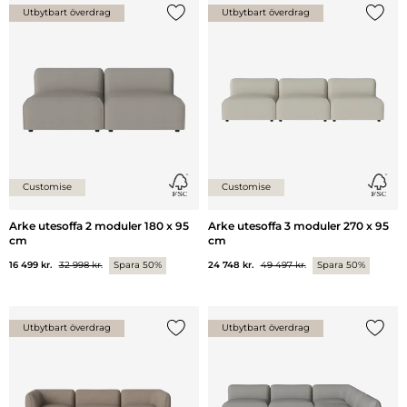
Utbytbart överdrag
Utbytbart överdrag
Lägg till {0} i listan
Lägg ti
Customise
Customise
Arke utesoffa 2 moduler 180 x 95
Arke utesoffa 3 moduler 270 x 95
cm
cm
16 499 kr.
32 998 kr.
Spara 50%
24 748 kr.
49 497 kr.
Spara 50%
Utbytbart överdrag
Utbytbart överdrag
Lägg till {0} i listan
Lägg ti