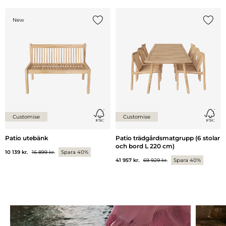
New
Lägg till {0} i listan
Lägg ti
Customise
Customise
Patio utebänk
Patio trädgårdsmatgrupp (6 stolar
och bord L 220 cm)
10 139 kr.
16 899 kr.
Spara 40%
41 957 kr.
69 929 kr.
Spara 40%