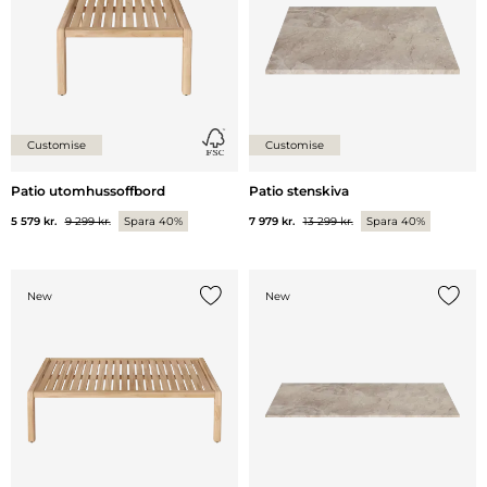
Customise
Customise
Patio utomhussoffbord
Patio stenskiva
5 579 kr.
9 299 kr.
Spara 40%
7 979 kr.
13 299 kr.
Spara 40%
New
New
Lägg till {0} i listan
Lägg ti