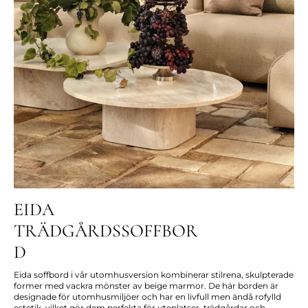
EIDA
TRÄDGÅRDSSOFFBOR
D
Eida soffbord i vår utomhusversion kombinerar stilrena, skulpterade
former med vackra mönster av beige marmor. De här borden är
designade för utomhusmiljöer och har en livfull men ändå rofylld
estetik, vilket gör dem perfekta för uteplatser, trädgårdar och