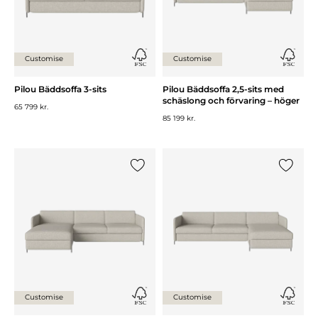
Customise
Customise
Pilou Bäddsoffa 3-sits
Pilou Bäddsoffa 2,5-sits med
schäslong och förvaring – höger
65 799 kr.
85 199 kr.
Lägg till {0} i listan
Lägg till
Customise
Customise