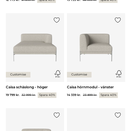
Lägg till {0} i listan
Lägg till
Customise
Customise
Caisa schäslong - höger
Caisa hörnmodul - vänster
19 799 kr.
32 999 kr.
Spara 40%
14 339 kr.
23 899 kr.
Spara 40%
Lägg till {0} i listan
Lägg till