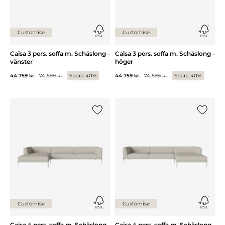
Customise
Customise
Caisa 3 pers. soffa m. Schäslong -
Caisa 3 pers. soffa m. Schäslong -
vänster
höger
44 759 kr.
74 599 kr.
Spara 40%
44 759 kr.
74 599 kr.
Spara 40%
Lägg till {0} i listan
Lägg till
Customise
Customise
Caisa 4 pers. soffa m. Schäslong
Caisa 4 pers. soffa m. Schäslong