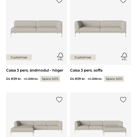
Lägg till {0} i listan
Lägg till
Customise
Customise
Caisa 3 pers. ändmodul - höger
Caisa 3 pers. soffa
24 839 kr.
41 399 kr.
Spara 40%
24 839 kr.
41 399 kr.
Spara 40%
Lägg till {0} i listan
Lägg till