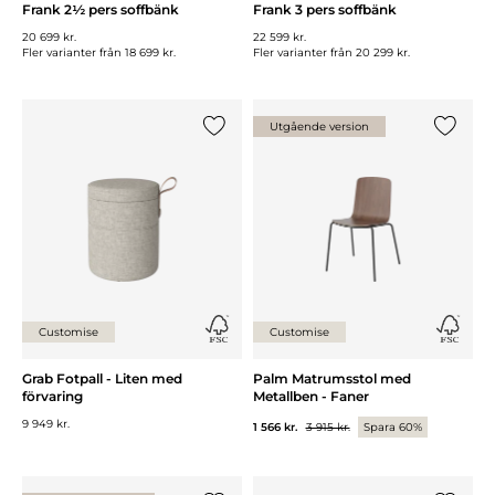
Frank 2½ pers soffbänk
Frank 3 pers soffbänk
20 699 kr.
22 599 kr.
Fler varianter från
18 699 kr.
Fler varianter från
20 299 kr.
Utgående version
Lägg till {0} i listan
Lägg till
Customise
Customise
Grab Fotpall - Liten med
Palm Matrumsstol med
förvaring
Metallben - Faner
9 949 kr.
1 566 kr.
3 915 kr.
Spara 60%