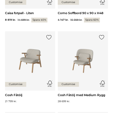
Customise
Customise
Caisa fotpall - Liten
Como Soffbord 90 x 90 x H48
8 819 kr.
14 699 kr.
Spara 40%
4 147 kr.
10 369 kr.
Spara 60%
Lägg till {0} i listan
Lägg till
Customise
Customise
Cosh Fåtölj
Cosh Fåtölj med Medium Rygg
21 799 kr.
28 699 kr.