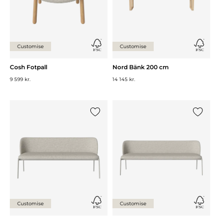
Customise
Customise
Cosh Fotpall
Nord Bänk 200 cm
9 599 kr.
14 145 kr.
Lägg till {0} i listan
Lägg till
Customise
Customise