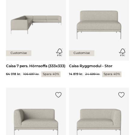
Lägg till {0} i listan
Lägg till
Customise
Customise
Caisa 7 pers. Hörnsoffa (333x333)
Caisa Ryggmodul - Stor
64 018 kr.
106 697 kr.
Spara 40%
14 819 kr.
24 699 kr.
Spara 40%
Lägg till {0} i listan
Lägg till