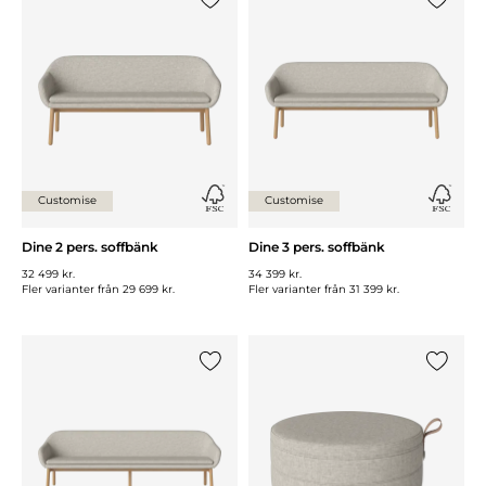
Lägg till {0} i listan
Lägg till
Customise
Customise
Dine 2 pers. soffbänk
Dine 3 pers. soffbänk
32 499 kr.
34 399 kr.
Fler varianter från
29 699 kr.
Fler varianter från
31 399 kr.
Lägg till {0} i listan
Lägg till