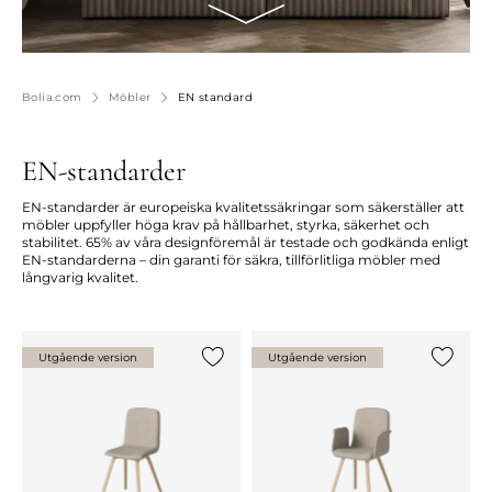
Bolia.com
Möbler
EN standard
EN-standarder
EN-standarder är europeiska kvalitetssäkringar som säkerställer att
möbler uppfyller höga krav på hållbarhet, styrka, säkerhet och
stabilitet. 65% av våra designföremål är testade och godkända enligt
EN-standarderna – din garanti för säkra, tillförlitliga möbler med
långvarig kvalitet.
Utgående version
Utgående version
Lägg till {0} i listan
Lägg till