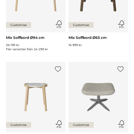
Customise
Customise
Mix Soffbord Ø94 cm
Mix Soffbord Ø65 cm
26 199 kr.
16 999 kr.
Fler varianter från
24 299 kr.
Lägg till {0} i listan
Lägg till
Customise
Customise