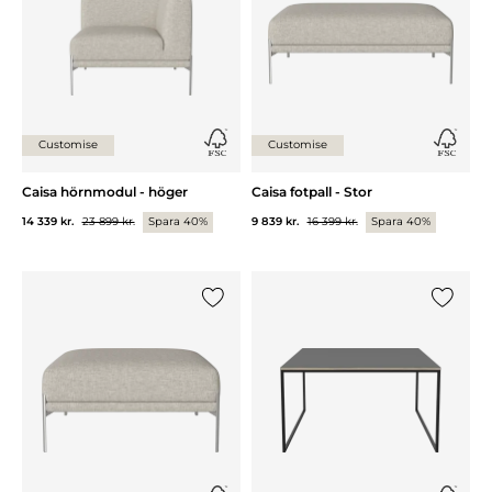
Customise
Customise
Caisa hörnmodul - höger
Caisa fotpall - Stor
14 339 kr.
23 899 kr.
Spara 40%
9 839 kr.
16 399 kr.
Spara 40%
Lägg till {0} i listan
Lägg till