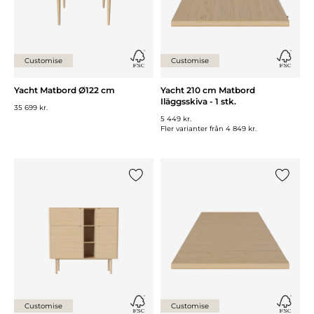
Customise
Customise
Yacht Matbord Ø122 cm
Yacht 210 cm Matbord
Iläggsskiva - 1 stk.
35 699 kr.
5 449 kr.
Fler varianter från
4 849 kr.
Lägg till {0} i listan
Lägg till
Customise
Customise