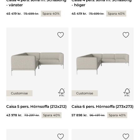
- vänster
- höger
45 419 kr.
75 699 kr.
Spara 40%
45 419 kr.
75 699 kr.
Spara 40%
Lägg till {0} i listan
Lägg till
Customise
Customise
Caisa 5 pers. Hörnsoffa (212x212)
Caisa 6 pers. Hörnsoffa (273x273)
43 978 kr.
73 297 kr.
Spara 40%
57 898 kr.
96 497 kr.
Spara 40%