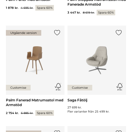
Fanerade Armstöd
1 878 kr.
4 695 kr.
Spara 60%
3 447 kr.
8 619 kr.
Spara 60%
Utgående version
Lägg till {0} i listan
Lägg till
Customise
Customise
Palm Fanerad Matrumsstol med
Saga Fåtölj
Armstöd
27 699 kr.
Fler varianter från
25 499 kr.
2 754 kr.
6 885 kr.
Spara 60%