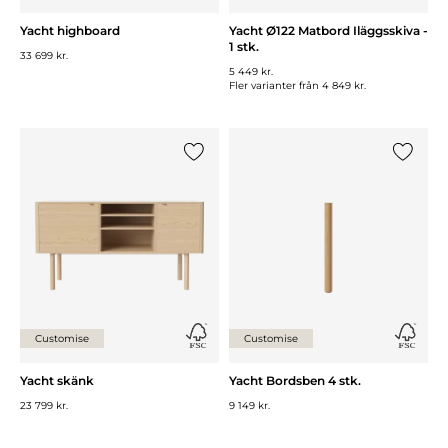
Yacht highboard
Yacht Ø122 Matbord Iläggsskiva -
1 stk.
33 699 kr.
5 449 kr.
Fler varianter från
4 849 kr.
Lägg till {0} i listan
Lägg till
Customise
Customise
Yacht skänk
Yacht Bordsben 4 stk.
23 799 kr.
9 149 kr.