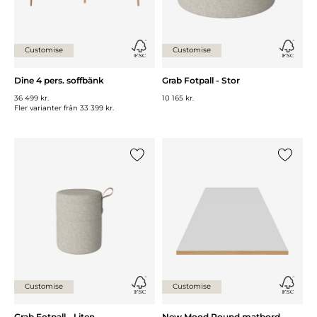
Customise
Customise
Dine 4 pers. soffbänk
Grab Fotpall - Stor
36 499 kr.
10 165 kr.
Fler varianter från
33 399 kr.
Lägg till {0} i listan
Lägg till
Customise
Customise
Grab Fotpall - Liten
New Mood Round matbord