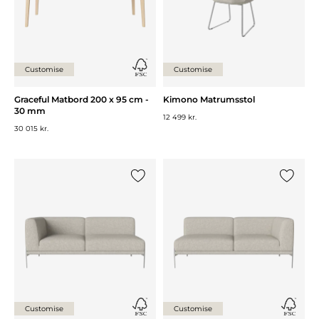
Customise
Customise
Graceful Matbord 200 x 95 cm -
Kimono Matrumsstol
30 mm
12 499 kr.
30 015 kr.
Lägg till {0} i listan
Lägg till
Customise
Customise