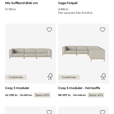
Mix Soffbord Ø46 cm
Saga Fotpall
13 199 kr.
9 899 kr.
Fler varianter från
8 049 kr.
Lägg till {0} i listan
Lägg till
Customise
Customise
Cosy 3 moduler
Cosy 5 moduler - hörnsoffa
42 238 kr.
70 397 kr.
Spara 40%
68 097 kr.
113 495 kr.
Spara 40%