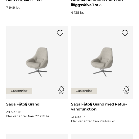
iläggsskiva 1 stk.
7 949 kr.
4 125 kr.
Lägg till {0} i listan
Lägg till
Customise
Customise
Saga Fåtölj Grand
Saga Fåtölj Grand med Retur-
vändfunktion
29 599 kr.
Fler varianter från
27 299 kr.
31 699 kr.
Fler varianter från
29 499 kr.