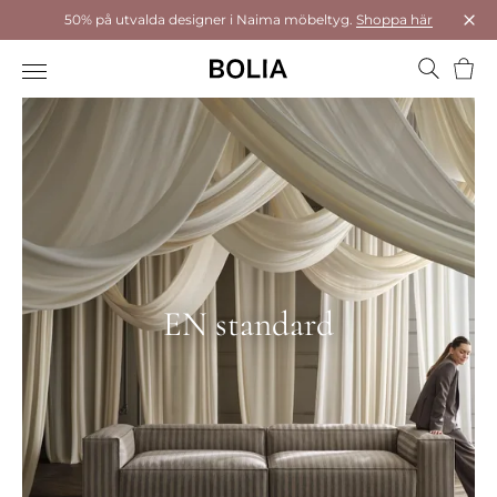
50% på utvalda designer i Naima möbeltyg.
Shoppa här
Stä
Varu
EN standard