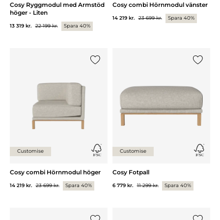
Cosy Ryggmodul med Armstöd
Cosy combi Hörnmodul vänster
höger - Liten
14 219 kr.
23 699 kr.
Spara 40%
13 319 kr.
22 199 kr.
Spara 40%
Lägg till {0} i listan
Lägg till
Customise
Customise
Cosy combi Hörnmodul höger
Cosy Fotpall
14 219 kr.
23 699 kr.
Spara 40%
6 779 kr.
11 299 kr.
Spara 40%