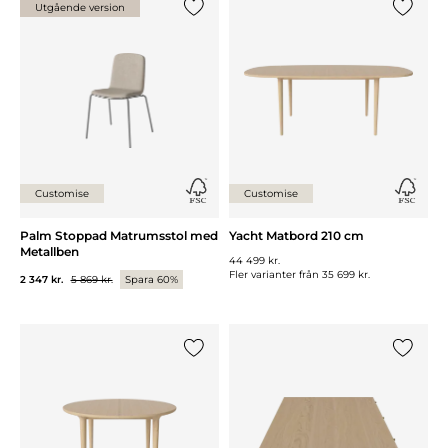
Utgående version
Lägg till {0} i listan
Lägg till
Customise
Customise
Palm Stoppad Matrumsstol med
Yacht Matbord 210 cm
Metallben
44 499 kr.
Fler varianter från
35 699 kr.
2 347 kr.
5 869 kr.
Spara 60%
Lägg till {0} i listan
Lägg till