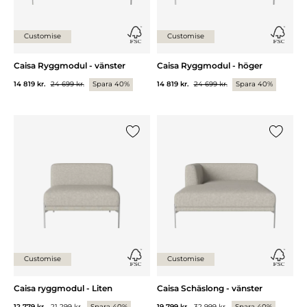
Customise
Customise
Caisa Ryggmodul - vänster
Caisa Ryggmodul - höger
14 819 kr.
24 699 kr.
Spara 40%
14 819 kr.
24 699 kr.
Spara 40%
Lägg till {0} i listan
Lägg till
Customise
Customise
Caisa ryggmodul - Liten
Caisa Schäslong - vänster
12 779 kr.
21 299 kr.
Spara 40%
19 799 kr.
32 999 kr.
Spara 40%