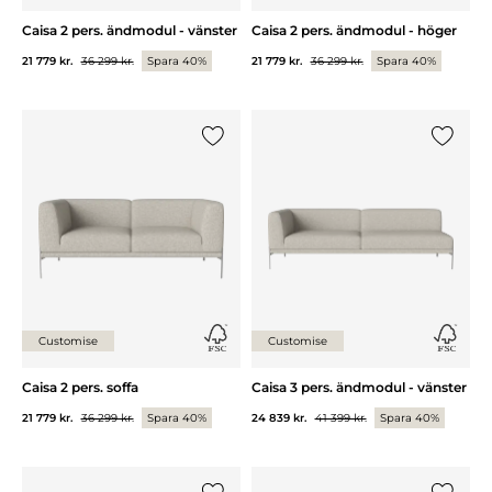
Caisa 2 pers. ändmodul - vänster
Caisa 2 pers. ändmodul - höger
21 779 kr.
36 299 kr.
Spara 40%
21 779 kr.
36 299 kr.
Spara 40%
Lägg till {0} i listan
Lägg till
Customise
Customise
Caisa 2 pers. soffa
Caisa 3 pers. ändmodul - vänster
21 779 kr.
36 299 kr.
Spara 40%
24 839 kr.
41 399 kr.
Spara 40%