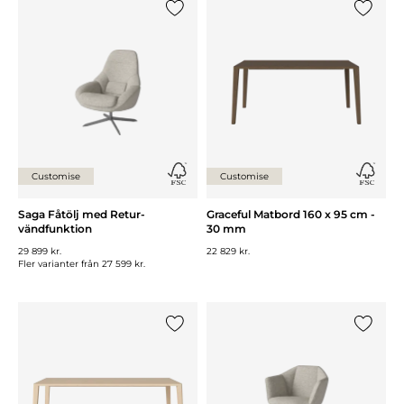
Lägg till {0} i listan
Lägg till
Customise
Customise
Saga Fåtölj med Retur-
Graceful Matbord 160 x 95 cm -
vändfunktion
30 mm
29 899 kr.
22 829 kr.
Fler varianter från
27 599 kr.
Lägg till {0} i listan
Lägg till