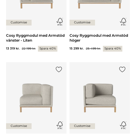
Customise
Customise
Cosy Ryggmodul med Armstöd
Cosy Ryggmodul med Armstöd
vänster - Liten
höger
13 319 kr.
22 199 kr.
Spara 40%
15 299 kr.
25 499 kr.
Spara 40%
Lägg till {0} i listan
Lägg till
Customise
Customise