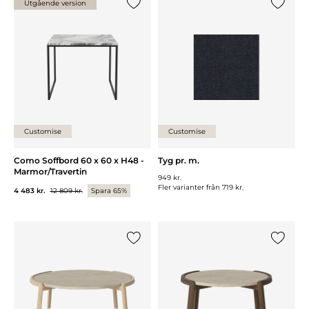
Utgående version
Lägg till {0} i listan
Lägg till
Customise
Customise
Como Soffbord 60 x 60 x H48 -
Tyg pr. m.
Marmor/Travertin
949 kr.
Fler varianter från
719 kr.
4 483 kr.
12 809 kr.
Spara 65%
Lägg till {0} i listan
Lägg till