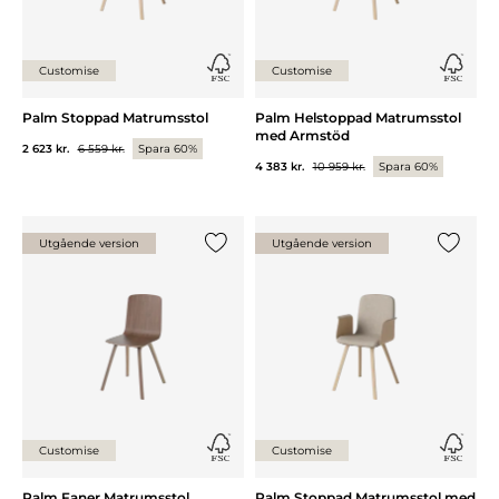
Customise
Customise
Palm Stoppad Matrumsstol
Palm Helstoppad Matrumsstol
med Armstöd
2 623 kr.
6 559 kr.
Spara 60%
4 383 kr.
10 959 kr.
Spara 60%
Utgående version
Utgående version
Lägg till {0} i listan
Lägg till
Customise
Customise
Palm Faner Matrumsstol
Palm Stoppad Matrumsstol med