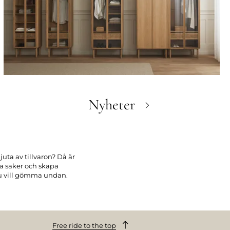
Nyheter
uta av tillvaron? Då är
na saker och skapa
 du vill gömma undan.
nvändbarhet med tidens
 de mest kräsna
 och matchar perfekt
Free ride to the top