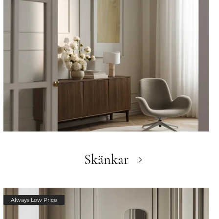
Skänkar
Always Low Price