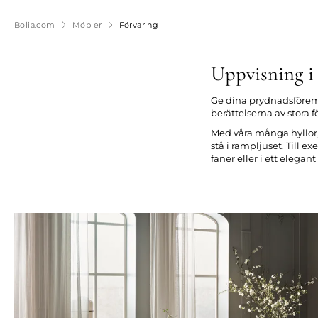
Bolia.com
Möbler
Förvaring
Uppvisning i 
Ge dina prydnadsföremål
berättelserna av stora 
Med våra många hyllor,
stå i rampljuset. Till 
faner eller i ett elega