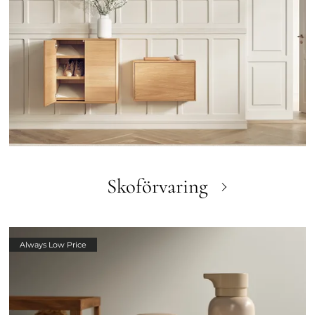
Skoförvaring
Always Low Price