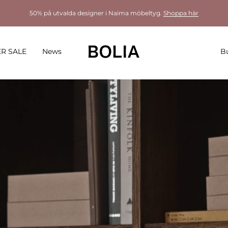
50% på utvalda designer i Naima möbeltyg.
Shoppa här
R SALE
News
Bu