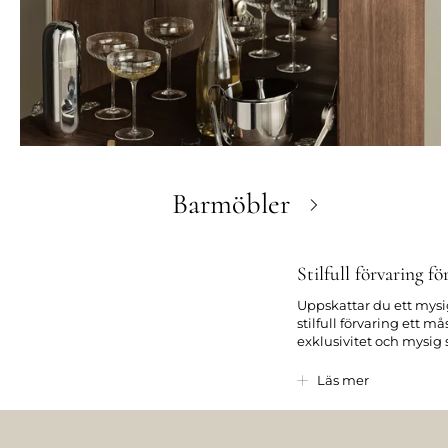
Barmöbler
Stilfull förvaring f
Uppskattar du ett mysig
stilfull förvaring ett 
exklusivitet och mysig 
Våra formgivare har gj
Läs mer
trender inom bostadsin
designälskarna. Möble
dina andra möbler och 