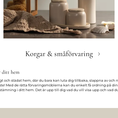
Korgar & småförvaring
ör ditt hem
t och städat hem, där du bara kan luta dig tillbaka, slappna av och nj
måste! Med de rätta förvaringsmöblerna kan du enkelt få ordning på di
stämning i ditt hem. Det är upp till dig vad du vill visa upp och vad
ort allt i sin jakt på nyskapande möbler, som kombinerar praktisk a
redning. Resultatet är exklusiva förvaringsmöbler som tilltalar även
rna kombinerar en enstående funktionalitet med en exklusiv design
din personliga inredningsstil.