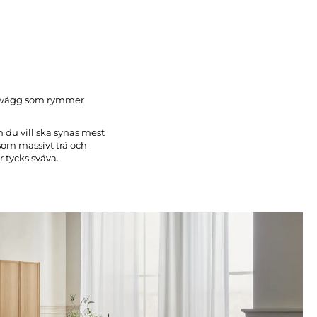
hyllvägg som rymmer
 du vill ska synas mest
 som massivt trä och
r tycks sväva.