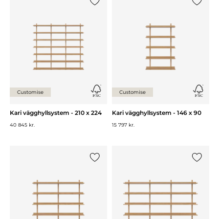
Lägg till {0} i listan
Lägg till
Customise
Customise
Kari vägghyllsystem - 210 x 224
Kari vägghyllsystem - 146 x 90
40 845 kr.
15 797 kr.
Lägg till {0} i listan
Lägg till