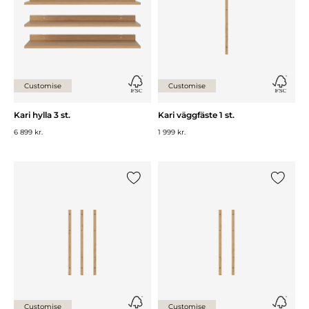
Customise
Customise
Kari hylla 3 st.
Kari väggfäste 1 st.
6 899 kr.
1 999 kr.
Lägg till {0} i listan
Lägg till
Customise
Customise