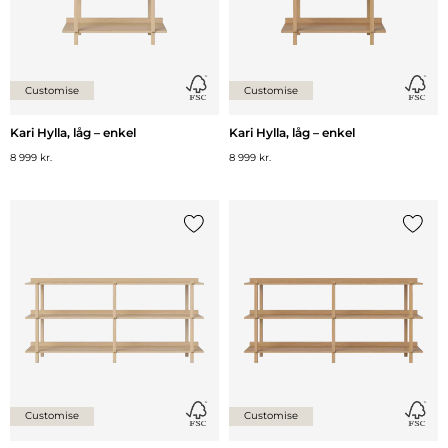
Customise
Customise
Kari Hylla, låg – enkel
Kari Hylla, låg – enkel
8 999 kr.
8 999 kr.
Lägg till {0} i listan
Lägg ti
Customise
Customise