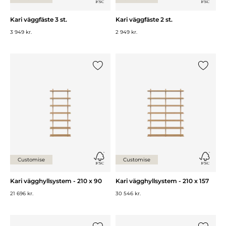
Kari väggfäste 3 st.
Kari väggfäste 2 st.
3 949 kr.
2 949 kr.
Lägg till {0} i listan
Lägg till
Customise
Customise
Kari vägghyllsystem - 210 x 90
Kari vägghyllsystem - 210 x 157
21 696 kr.
30 546 kr.