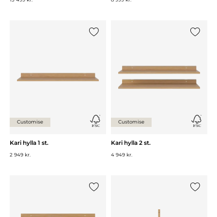
Lägg till {0} i listan
Lägg till
Customise
Customise
Kari hylla 1 st.
Kari hylla 2 st.
2 949 kr.
4 949 kr.
Lägg till {0} i listan
Lägg till