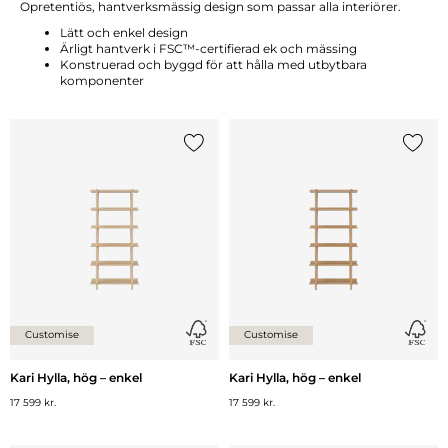
Opretentiös, hantverksmässig design som passar alla interiörer.
Lätt och enkel design
Ärligt hantverk i FSC™-certifierad ek och mässing
Konstruerad och byggd för att hålla med utbytbara
komponenter
Lägg till {0} i listan
Lägg ti
Customise
Customise
Kari Hylla, hög – enkel
Kari Hylla, hög – enkel
17 599 kr.
17 599 kr.