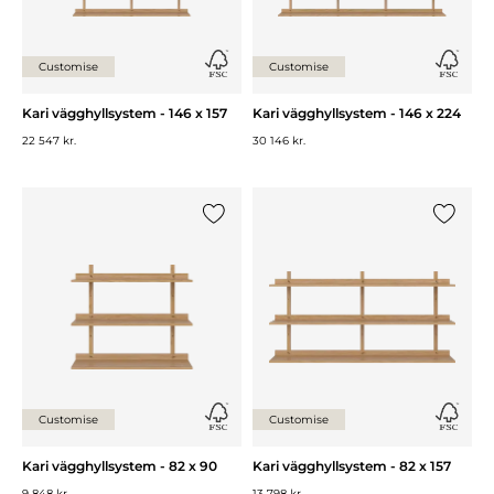
Customise
Customise
Kari vägghyllsystem - 146 x 157
Kari vägghyllsystem - 146 x 224
22 547 kr.
30 146 kr.
Lägg till {0} i listan
Lägg till
Customise
Customise
Kari vägghyllsystem - 82 x 90
Kari vägghyllsystem - 82 x 157
9 848 kr.
13 798 kr.