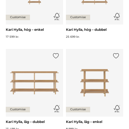
Customise
Customise
Kari Hylla, hög – enkel
Kari Hylla, hög – dubbel
17 599 kr.
25 699 kr.
Lägg till {0} i listan
Lägg till
Customise
Customise
Kari Hylla, låg – dubbel
Kari Hylla, låg – enkel
13 499 kr.
8 999 kr.