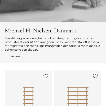
Michael H. Nielsen, Danmark
Min stil präglas av detaljfokus och en design som gör att mina
produkter sticker ut från mängden. En av mina största influenser är
att registrera den mänskliga mångfalden och försöka möta de olika
behov som den skapar.
Jag har alltid fascinerats av hantverket och interaktionen mellan
Läs mer
hantverkare och formgivare. Bra design ger mening och värde för
de personer som använder den.
Michael H. Nielsen
Lägg till {0} i listan
Lägg till