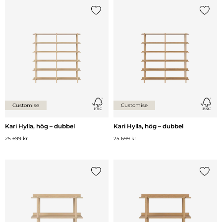
Lägg till {0} i listan
Lägg ti
Customise
Customise
Kari Hylla, hög – dubbel
Kari Hylla, hög – dubbel
25 699 kr.
25 699 kr.
Lägg till {0} i listan
Lägg ti