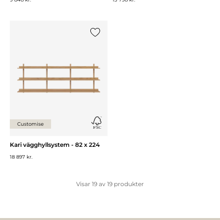
Lägg till {0} i listan
Customise
Kari vägghyllsystem - 82 x 224
18 897 kr.
Visar
19
av
19
produkter