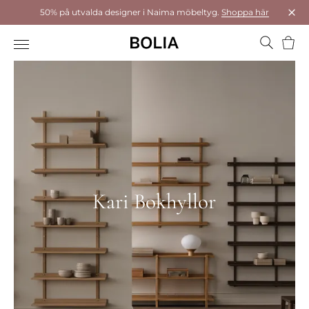
50% på utvalda designer i Naima möbeltyg.
Shoppa här
Stä
Varu
Kari Bokhyllor