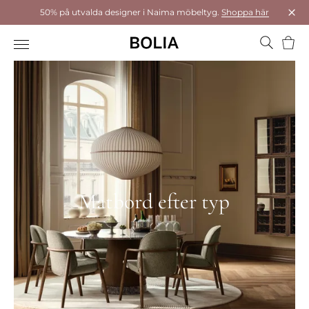
50% på utvalda designer i Naima möbeltyg.
Shoppa här
Stä
Varu
Matbord efter typ