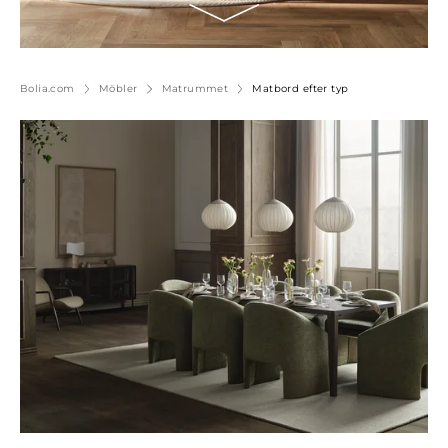
Bolia.com
Möbler
Matrummet
Matbord efter typ