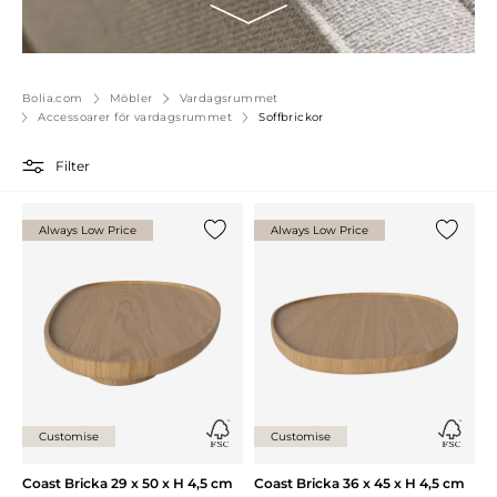
Bolia.com
Möbler
Vardagsrummet
Accessoarer för vardagsrummet
Soffbrickor
Filter
Always Low Price
Always Low Price
Lägg till {0} i listan
Lägg till
Customise
Customise
Coast Bricka 29 x 50 x H 4,5 cm
Coast Bricka 36 x 45 x H 4,5 cm