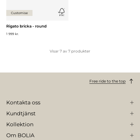
Customise
Rigato bricka - round
1 999 kr.
Visar
7
av
7
produkter
Free ride to the top
Kontakta oss
Kundtjänst
Kollektion
Om BOLIA