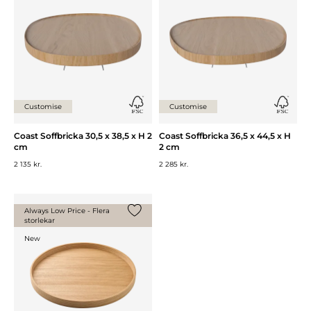
Customise
Customise
Coast Soffbricka 30,5 x 38,5 x H 2
Coast Soffbricka 36,5 x 44,5 x H
cm
2 cm
2 135 kr.
2 285 kr.
Always Low Price - Flera
storlekar
Lägg till {0} i listan
New