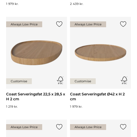
1 979 kr.
2 439 kr.
Always Low Price
Always Low Price
Lägg till {0} i listan
Lägg till
Customise
Customise
Coast Serveringsfat 22,5 x 28,5 x
Coast Serveringsfat Ø42 x H 2
H 2 cm
cm
1 219 kr.
1 979 kr.
Always Low Price
Always Low Price
Lägg till {0} i listan
Lägg till