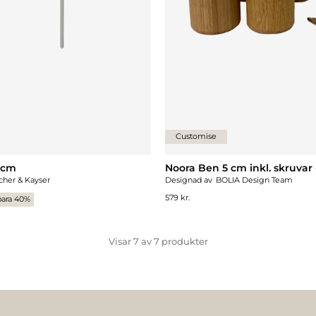
Customise
 cm
Noora Ben 5 cm inkl. skruvar -
cher & Kayser
Designad av
BOLIA Design Team
579 kr.
para 40%
Visar
7
av
7
produkter