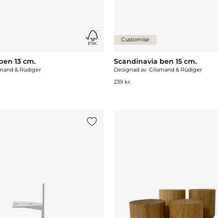
Customise
ben 13 cm.
Scandinavia ben 15 cm.
mand & Rüdiger
Designad av
Glismand & Rüdiger
239 kr.
Lägg till {0} i listan