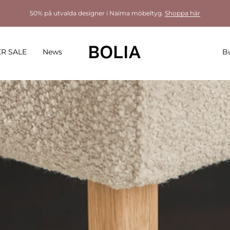
50% på utvalda designer i Naima möbeltyg.
Shoppa här
R SALE
News
Bu