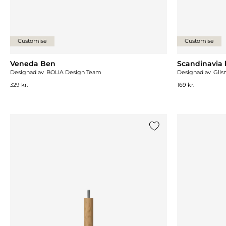
Customise
Customise
Veneda Ben
Scandinavia 
Designad av
BOLIA Design Team
Designad av
Glis
329 kr.
169 kr.
Lägg till {0} i listan