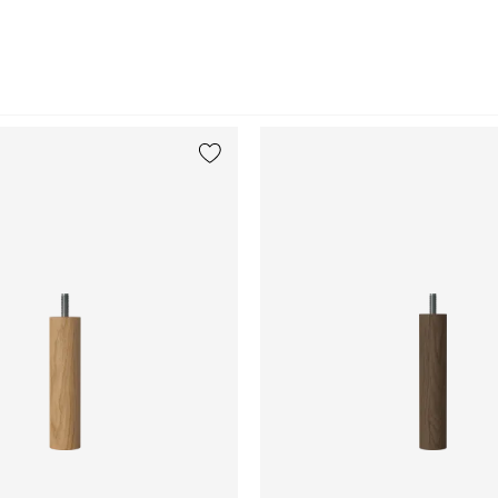
Lägg till {0} i listan