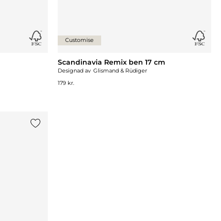
Customise
Scandinavia Remix ben 17 cm
Designad av
Glismand & Rüdiger
179 kr.
Lägg till {0} i listan