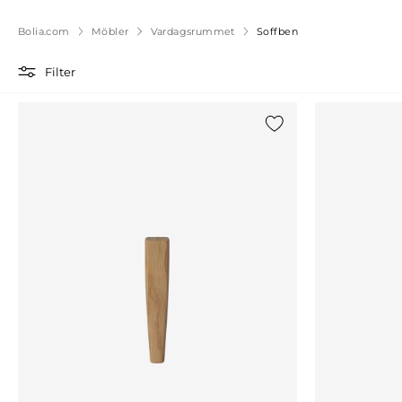
Bolia.com
Möbler
Vardagsrummet
Soffben
Filter
Lägg till {0} i listan