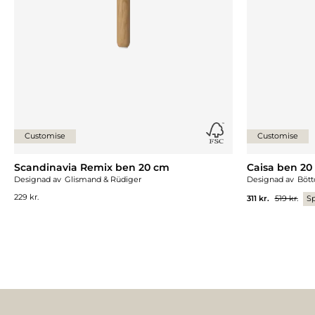
Customise
Customise
Scandinavia Remix ben 20 cm
Caisa ben 20
Designad av
Glismand & Rüdiger
Designad av
Bött
229 kr.
311 kr.
519 kr.
S