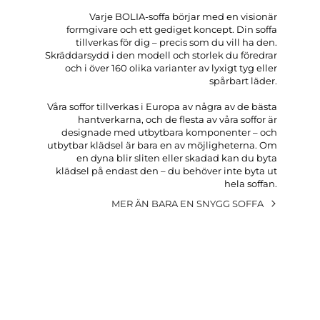
Varje BOLIA-soffa börjar med en visionär
formgivare och ett gediget koncept. Din soffa
tillverkas för dig – precis som du vill ha den.
Skräddarsydd i den modell och storlek du föredrar
och i över 160 olika varianter av lyxigt tyg eller
spårbart läder.
Våra soffor tillverkas i Europa av några av de bästa
hantverkarna, och de flesta av våra soffor är
designade med utbytbara komponenter – och
utbytbar klädsel är bara en av möjligheterna. Om
en dyna blir sliten eller skadad kan du byta
klädsel på endast den – du behöver inte byta ut
hela soffan.
MER ÄN BARA EN SNYGG SOFFA