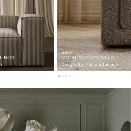
NYHET
LINOR
MODULSOFFAN AVELOU
Designad av Ferriani Sbolgi