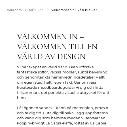
Bolia.com
MÖT OSS
Välkommen till våra butiker
VÄLKOMMEN IN –
VÄLKOMMEN TILL EN
VÄRLD AV DESIGN
Vi har skapat en värld där du kan utforska
fantastiska soffor, vackra möbler, subtil belysning
och genomtänkta heminredningsdetaljer – allt i
din egen stad, helt i egen takt. Genom våra
kuraterade moodboards guidar vi dig och hittar
tillsammans det perfekta visuella uttrycket för ditt
hem.
Låt ögonen vandra … Känn på materialen, provsitt
och ta dig tid. Luta dig tillbaka, lägg upp fötterna
och känn dig som hemma medan vi serverar en
kopp nybryggt La Cabra-kaffe, rostat av La Cabra