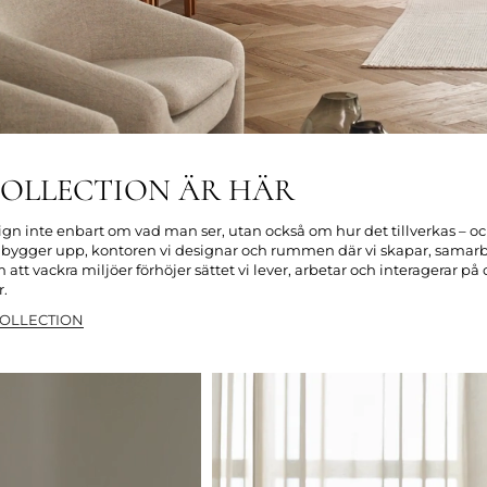
COLLECTION ÄR HÄR
ign inte enbart om vad man ser, utan också om hur det tillverkas – och
bygger upp, kontoren vi designar och rummen där vi skapar, samarb
 att vackra miljöer förhöjer sättet vi lever, arbetar och interagerar på 
r.
COLLECTION