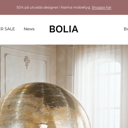
50% på utvalda designer i Naima möbeltyg.
Shoppa här
R SALE
News
Bu