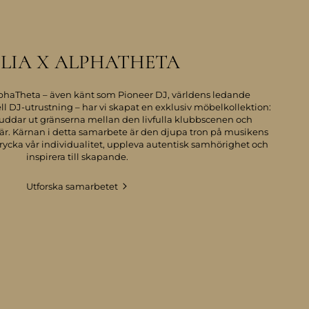
LIA X ALPHATHETA
haTheta – även känt som Pioneer DJ, världens ledande
ll DJ-utrustning – har vi skapat en exklusiv möbelkollektion:
suddar ut gränserna mellan den livfulla klubbscenen och
r. Kärnan i detta samarbete är den djupa tron på musikens
trycka vår individualitet, uppleva autentisk samhörighet och
inspirera till skapande.
Utforska samarbetet