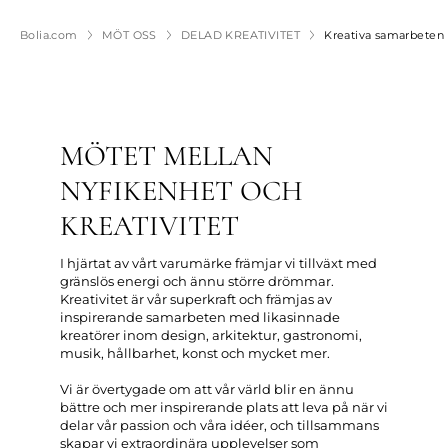
Bolia.com
MÖT OSS
DELAD KREATIVITET
Kreativa samarbeten
MÖTET MELLAN
NYFIKENHET OCH
KREATIVITET
I hjärtat av vårt varumärke främjar vi tillväxt med
gränslös energi och ännu större drömmar.
Kreativitet är vår superkraft och främjas av
inspirerande samarbeten med likasinnade
kreatörer inom design, arkitektur, gastronomi,
musik, hållbarhet, konst och mycket mer.
Vi är övertygade om att vår värld blir en ännu
bättre och mer inspirerande plats att leva på när vi
delar vår passion och våra idéer, och tillsammans
skapar vi extraordinära upplevelser som