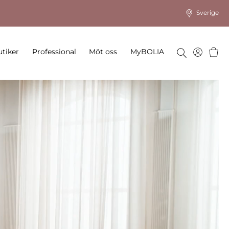
Sverige
Varu
tiker
Professional
Möt oss
MyBOLIA