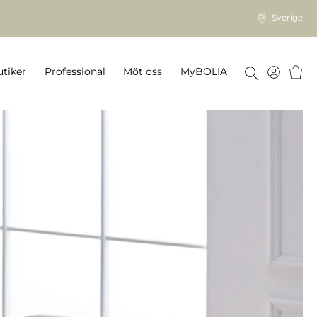
Sverige
Varu
tiker
Professional
Möt oss
MyBOLIA