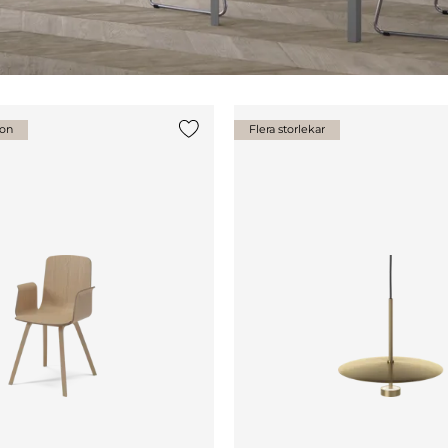
ion
Flera storlekar
Lägg till {0} i listan