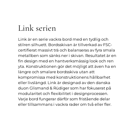
Link serien
Link är en serie vackra bord med en tydlig och
stilren silhuett. Bordsskivan är tillverkad av FSC-
certifierat massivt trä och balanseras av fyra smala
metallben som sänks ner i skivan. Resultatet är en
fin design med en hantverksmässig look och ren
yta. Konstruktionen gör det möjligt att även ha en
längre och smalare bordsskiva utan att
kompromissa med konstruktionens hållbarhet
eller livslängd. Link är designad av den danska
duon Glismand & Rüdiger som har fokuserat på
modularitet och flexibilitet i designprocessen.
Varje bord fungerar därför som fristående delar
eller tillsammans i vackra rader om två eller fler.