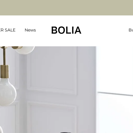
R SALE
News
Bu