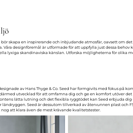
ljö
bör skapa en inspirerande och inbjudande atmosfär, oavsett om det
yta. Våra designföremål är utformade för att uppfylla just dessa beho
ella lyxiga skandinaviska känslan. Utforska möjligheterna för olika m
r designade av Hans Thyge & Co. Seed har formgivits med fokus på kom
 därmed utvecklad för att omfamna dig och ge en komfort utöver det v
frontens lätta lutning och det flexibla ryggtödet kan Seed erbjuda di
r ländryggen. Seed är dessutom tillverkad av återvunnen plast och FSC
 nog att klara även de mest krävande kvalitetstester.