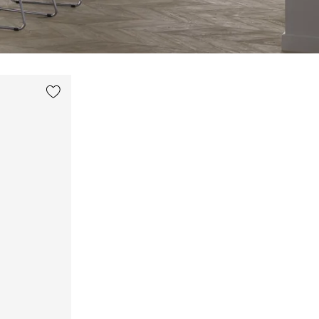
Lägg till {0} i listan