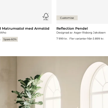
Customise
d Matrumsstol med Armstöd
Reflection Pendel
 Who
Designad av
Asger Risborg Jakobsen
7 999 kr.
Fler varianter från
5 899 kr.
.
Spara 60%