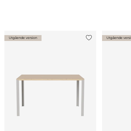
Utgående version
Utgående vers
Lägg till {0} i listan