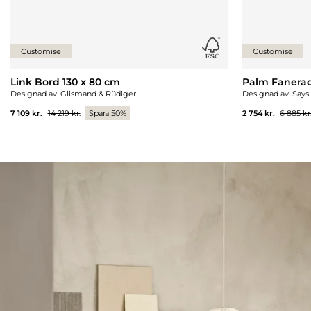
Customise
Customise
Link Bord 130 x 80 cm
Palm Fanera
Designad av
Glismand & Rüdiger
Designad av
Says
7 109 kr.
14 219 kr.
Spara 50%
2 754 kr.
6 885 kr