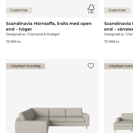
Customise
Customise
Scandinavia Hörnsoffa, 5-sits med open
Scandinavia 
end – höger
end – vänste
Designad av
Glismand & Rüdiger
Designad av
Glis
73 999 kr.
73 999 kr.
Utbytbart överdrag
Utbytbart över
Lägg till {0} i listan