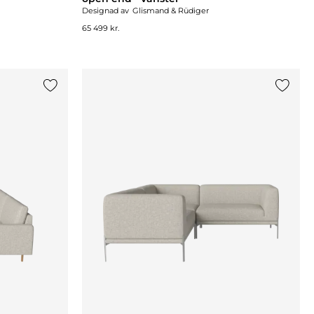
Designad av
Glismand & Rüdiger
65 499 kr.
Lägg till {0} i listan
Lägg til