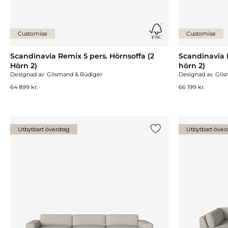
Customise
Customise
Scandinavia Remix 5 pers. Hörnsoffa (2
Scandinavia 
Hörn 2)
hörn 2)
Designad av
Glismand & Rüdiger
Designad av
Glis
64 899 kr.
66 199 kr.
Utbytbart överdrag
Utbytbart över
Lägg till {0} i listan