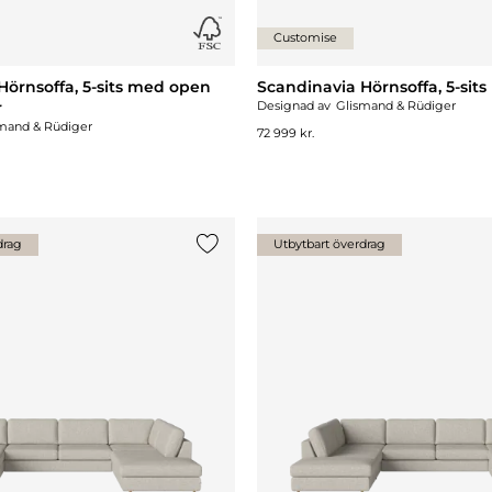
Customise
Hörnsoffa, 5-sits med open
Scandinavia Hörnsoffa, 5-sits 
r
Designad av
Glismand & Rüdiger
mand & Rüdiger
72 999 kr.
drag
Utbytbart överdrag
Lägg till {0} i listan