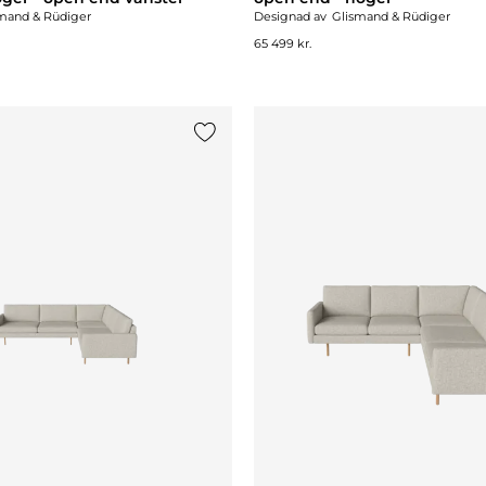
mand & Rüdiger
Designad av
Glismand & Rüdiger
65 499 kr.
Lägg till {0} i listan