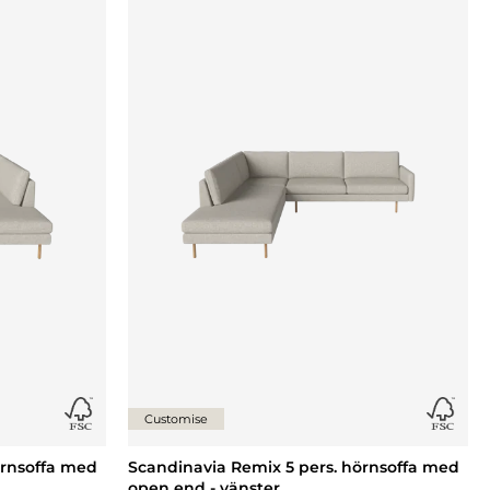
Lägg till {0} i listan
Lägg til
Customise
örnsoffa med
Scandinavia Remix 5 pers. hörnsoffa med
open end - vänster