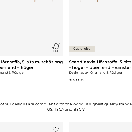
Customise
örnsoffa, 5–sits m. schäslong
Scandinavia Hörnsoffa, 5–sit
open end – höger
– höger – open end – vänster
mand & Rüdiger
Designad av
Glismand & Rüdiger
91 599 kr.
f our designs are compliant with the world´s highest quality standard
GS, TSCA and BSCI?