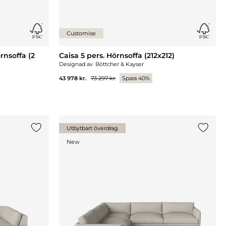
Customise
rnsoffa (2
Caisa 5 pers. Hörnsoffa (212x212)
Designad av
Böttcher & Kayser
43 978 kr.
73 297 kr.
Spara 40%
Utbytbart överdrag
Lägg till {0} i listan
Lägg til
New