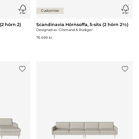
Customise
(2 hörn 2)
Scandinavia Hörnsoffa, 5-sits (2 hörn 2½)
Designad av
Glismand & Rüdiger
76 699 kr.
Lägg till {0} i listan
Lägg til