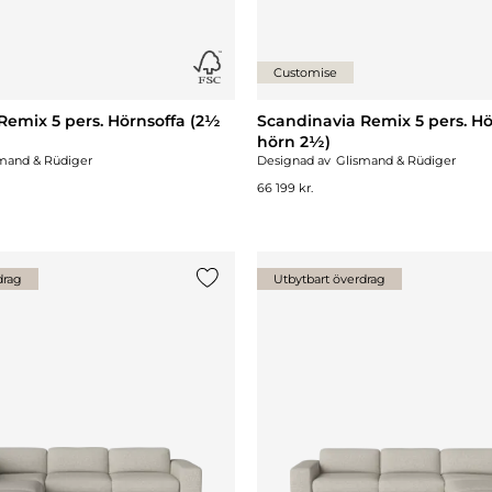
Customise
Remix 5 pers. Hörnsoffa (2½
Scandinavia Remix 5 pers. Hö
hörn 2½)
mand & Rüdiger
Designad av
Glismand & Rüdiger
66 199 kr.
drag
Utbytbart överdrag
Lägg till {0} i listan