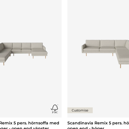
Lägg till {0} i listan
Customise
Remix 5 pers. hörnsoffa med
Scandinavia Remix 5 pers. h
ger - open end vänster
open end - höger