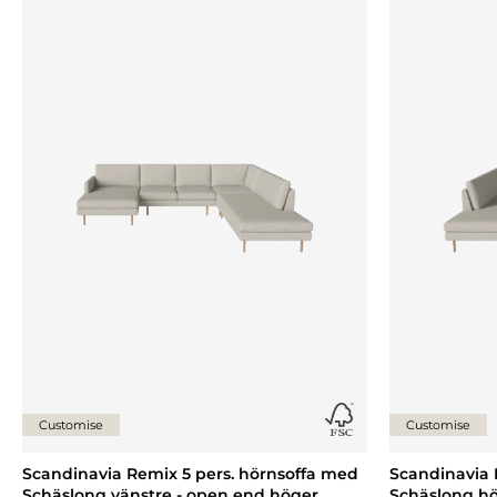
Lägg till {0} i listan
Customise
Customise
Scandinavia Remix 5 pers. hörnsoffa med
Scandinavia 
Schäslong vänstre - open end höger
Schäslong hö