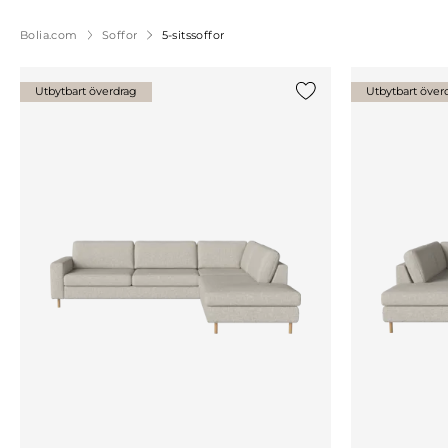
Bolia.com
Soffor
5-sitssoffor
Utbytbart överdrag
Utbytbart över
Lägg till {0} i listan