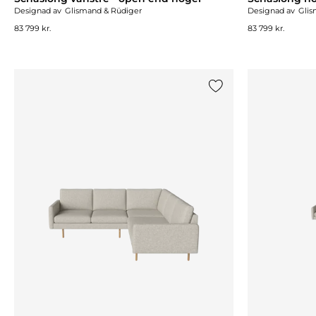
Designad av
Glismand & Rüdiger
Designad av
Glis
83 799 kr.
83 799 kr.
Lägg till {0} i listan