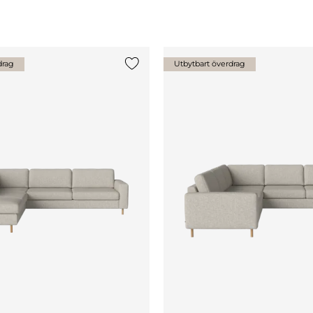
drag
Utbytbart överdrag
Lägg till {0} i listan