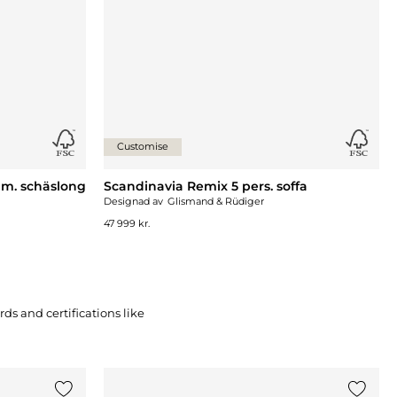
Customise
s m. schäslong
Scandinavia Remix 5 pers. soffa
Designad av
Glismand & Rüdiger
47 999 kr.
s and certifications like