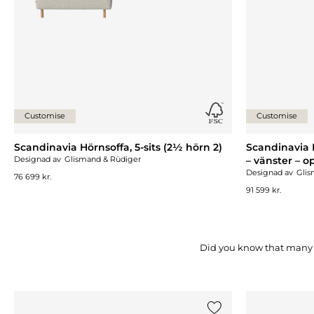
Customise
Customise
Scandinavia Hörnsoffa, 5-sits (2½ hörn 2)
Scandinavia H
Designad av
Glismand & Rüdiger
– vänster – 
Designad av
Glis
76 699 kr.
91 599 kr.
Did you know that many o