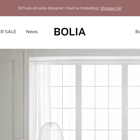
50% på utvalda designer i Naima möbeltyg.
Shoppa här
R SALE
News
Bu