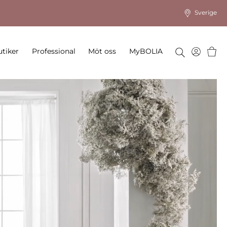
Sverige
Varu
tiker
Professional
Möt oss
MyBOLIA