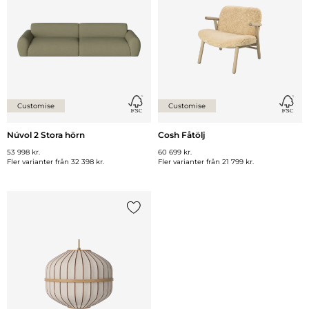
Customise
Customise
Núvol 2 Stora hörn
Cosh Fåtölj
53 998 kr.
60 699 kr.
Fler varianter från
32 398 kr.
Fler varianter från
21 799 kr.
Lägg till {0} i listan