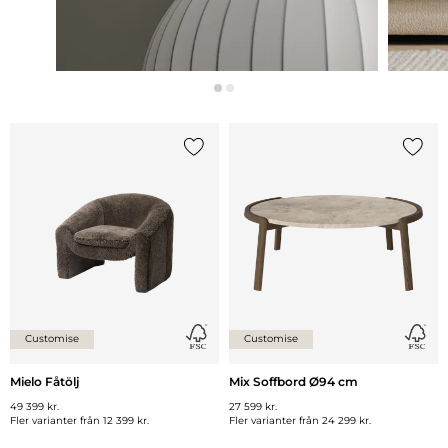
Lägg till {0} i listan
Lägg ti
Customise
Customise
Mielo Fåtölj
Mix Soffbord Ø94 cm
49 399 kr.
27 599 kr.
Fler varianter från
12 399 kr.
Fler varianter från
24 299 kr.