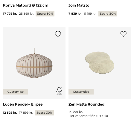
Ronya Matbord Ø 122 cm
Join Matstol
17 779 kr.
25 399 kr.
Spara 30%
7 839 kr.
11 199 kr.
Spara 30%
Lägg till {0} i listan
Lägg ti
Customise
Customise
Lucén Pendel – Ellipse
Zen Matta Rounded
14 999 kr.
12 529 kr.
17 899 kr.
Spara 30%
Fler varianter från
6 999 kr.