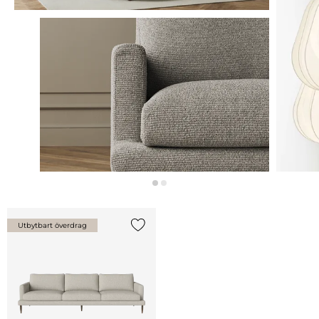
Utbytbart överdrag
Lägg till {0} i listan