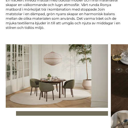
En vackert inredd matsal med tidlösa möbler och fina materialval
skapar en välkomnande och lugn atmosfär. Vårt runda Ronya
matbord i mörkoljat trä i kombination med stoppade Join
matstolar i en dämpad, grön nyans skapar en harmonisk balans
mellan de olika materialen som används. Det varma träet och de
mjuka textilierna bjuder in till att umgås och njuta av middagar i en
stilren och tidlös miljö.