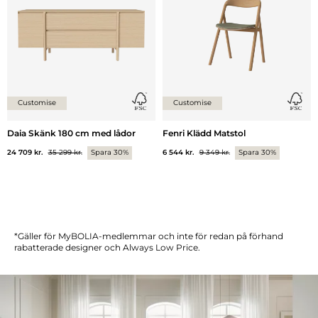
Customise
Customise
Daia Skänk 180 cm med lådor
Fenri Klädd Matstol
24 709 kr.
35 299 kr.
Spara 30%
6 544 kr.
9 349 kr.
Spara 30%
*Gäller för MyBOLIA-medlemmar och inte för redan på förhand
rabatterade designer och Always Low Price.