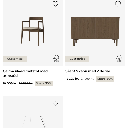
Lägg till {0} i listan
Lägg ti
Customise
Customise
Calma klädd matstol med
Silent Skänk med 2 dörrar
armstöd
15 329 kr.
21 899 kr.
Spara 30%
10 009 kr.
14 299 kr.
Spara 30%
Lägg till {0} i listan