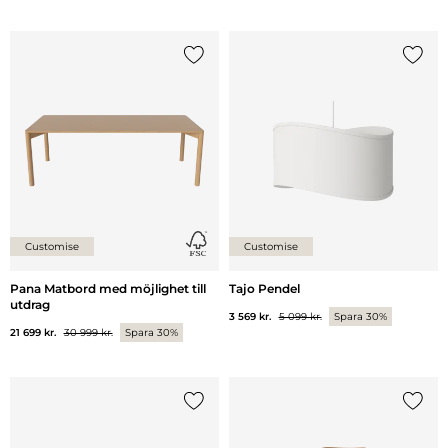
Lägg till {0} i listan
Lägg ti
Customise
Customise
Pana Matbord med möjlighet till
Tajo Pendel
utdrag
3 569 kr.
5 099 kr.
Spara 30%
21 699 kr.
30 999 kr.
Spara 30%
Lägg till {0} i listan
Lägg ti