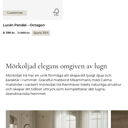
Customise
Lucén Pendel – Octagon
8 399 kr.
11 999 kr.
Spara 30%
Mörkoljad elegans omgiven av lugn
Mörkoljat trä har en unik förmåga att skapa ett lyxigt djup och
karaktär i rummet. Graceful matbord tillsammans med Calma
matstoler i vackert mörkoljat trä framhäver träets naturliga struktur
och skapar ett tidlöst uttryck som kompletterar det lugna,
skandinaviska hemmet.