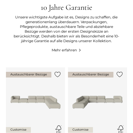
10 Jahre Garantie
Unsere wichtigste Aufgabe ist es, Designs zu schaffen, die
generationenlang überdauern. Verpackungen,
Pflegeprodukte, austauschbare Teile und abziehbare
Bezüge werden von der ersten Designskizze an
berücksichtigt. Deshalb bieten wir als Besonderheit eine 10-
jährige Garantie auf alle Designs unserer Kollektion.
Mehr erfahren
Austauschbarer Bezüge
Austauschbarer Bezüge
{0} zur Liste hinzufügen
{0} zur
Customise
Customise