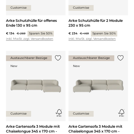
Customise
Customise
Arke Schutzhülle für offenes
Arke Schutzhülle für 2 Module
Ende 130 x 95 cm
230 x 95 cm
€ 134
€ 269
Sparen Sie 50%
€ 234
€ 469
Sparen Sie 50%
inkl. MwSt. zzgl. Versandkosten
inkl. MwSt. zzgl. Versandkosten
Austauschbarer Bezüge
Austauschbarer Bezüge
{0} zur Liste hinzufügen
{0} zur
New
New
Customise
Customise
Arke Gartensofa 3 Module mit
Arke Gartensofa 3 Module mit
Chaiselongue 345 x 170 cm -
Chaiselongue 345 x 170 cm -