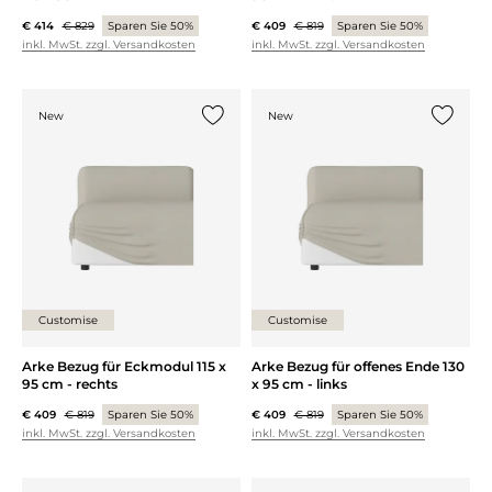
€ 414
€ 829
Sparen Sie 50%
€ 409
€ 819
Sparen Sie 50%
inkl. MwSt. zzgl. Versandkosten
inkl. MwSt. zzgl. Versandkosten
New
New
{0} zur Liste hinzufügen
{0} zur
Customise
Customise
Arke Bezug für Eckmodul 115 x
Arke Bezug für offenes Ende 130
95 cm - rechts
x 95 cm - links
€ 409
€ 819
Sparen Sie 50%
€ 409
€ 819
Sparen Sie 50%
inkl. MwSt. zzgl. Versandkosten
inkl. MwSt. zzgl. Versandkosten