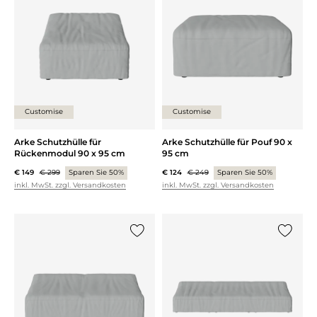
Customise
Customise
Arke Schutzhülle für
Arke Schutzhülle für Pouf 90 x
Rückenmodul 90 x 95 cm
95 cm
€ 149
€ 299
Sparen Sie 50%
€ 124
€ 249
Sparen Sie 50%
inkl. MwSt. zzgl. Versandkosten
inkl. MwSt. zzgl. Versandkosten
{0} zur Liste hinzufügen
{0} zur