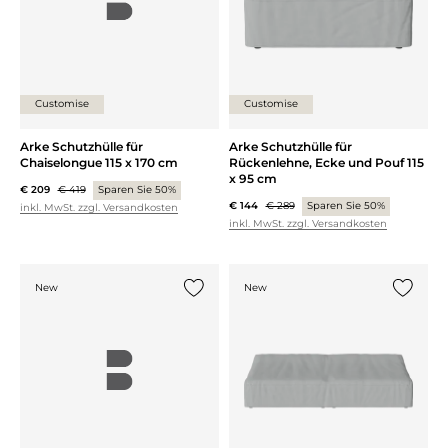
Customise
Customise
Arke Schutzhülle für
Arke Schutzhülle für
Chaiselongue 115 x 170 cm
Rückenlehne, Ecke und Pouf 115
x 95 cm
€ 209
€ 419
Sparen Sie 50%
€ 144
€ 289
Sparen Sie 50%
inkl. MwSt. zzgl. Versandkosten
inkl. MwSt. zzgl. Versandkosten
New
New
{0} zur Liste hinzufügen
{0} zur