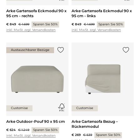
Arke Gartensofa Eckmodul 90 x
Arke Gartensofa Eckmodul 90 x
95 cm - rechts
95 cm - links
€ 849
€ 1.699
Sparen Sie 50%
€ 849
€ 1.699
Sparen Sie 50%
inkl. MwSt. zzgl. Versandkosten
inkl. MwSt. zzgl. Versandkosten
Austauschbarer Bezüge
{0} zur Liste hinzufügen
{0} zur
Customise
Customise
Arke Outdoor-Pouf 90 x 95 cm
Arke Gartensofa Bezug –
Rückenmodul
€ 624
€ 1.249
Sparen Sie 50%
€ 269
€ 539
Sparen Sie 50%
inkl. MwSt. zzgl. Versandkosten