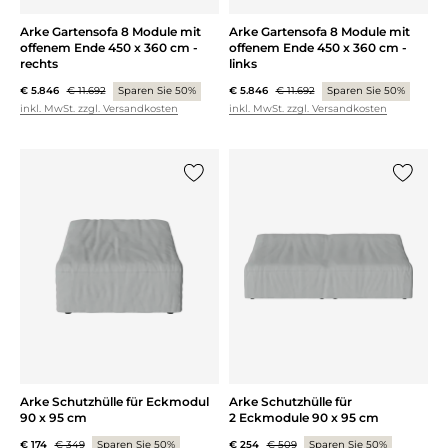
Arke Gartensofa 8 Module mit
Arke Gartensofa 8 Module mit
offenem Ende 450 x 360 cm -
offenem Ende 450 x 360 cm -
rechts
links
€ 5.846
€ 11.692
Sparen Sie 50%
€ 5.846
€ 11.692
Sparen Sie 50%
inkl. MwSt. zzgl. Versandkosten
inkl. MwSt. zzgl. Versandkosten
{0} zur Liste hinzufügen
{0} zur
Arke Schutzhülle für Eckmodul
Arke Schutzhülle für
90 x 95 cm
2 Eckmodule 90 x 95 cm
€ 174
€ 349
Sparen Sie 50%
€ 254
€ 509
Sparen Sie 50%