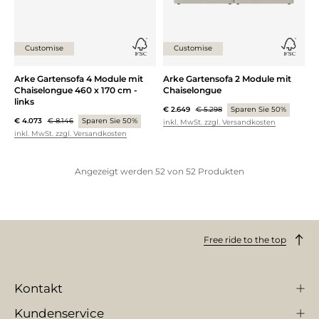
Customise
Customise
Arke Gartensofa 4 Module mit
Arke Gartensofa 2 Module mit
Chaiselongue 460 x 170 cm -
Chaiselongue
links
€ 2.649
€ 5.298
Sparen Sie 50%
€ 4.073
€ 8.146
Sparen Sie 50%
inkl. MwSt. zzgl. Versandkosten
inkl. MwSt. zzgl. Versandkosten
Angezeigt werden
52
von
52
Produkten
Free ride to the top
Kontakt
Kundenservice