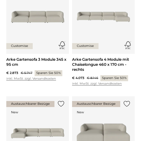
Customise
Customise
Arke Gartensofa 3 Module 345 x
Arke Gartensofa 4 Module mit
95 cm
Chaiselongue 460 x 170 cm -
rechts
€ 2.873
€ 5.747
Sparen Sie 50%
€ 4.073
€ 8.146
Sparen Sie 50%
inkl. MwSt. zzgl. Versandkosten
inkl. MwSt. zzgl. Versandkosten
Austauschbarer Bezüge
Austauschbarer Bezüge
{0} zur Liste hinzufügen
{0} zur
New
New