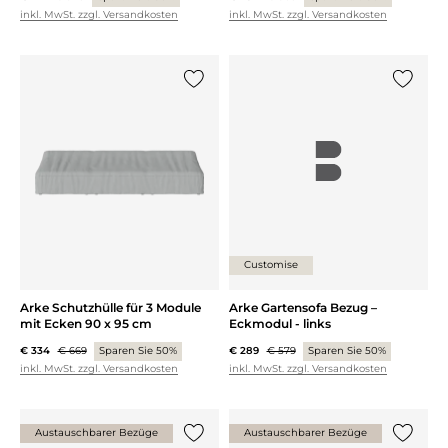
inkl. MwSt. zzgl. Versandkosten
inkl. MwSt. zzgl. Versandkosten
{0} zur Liste hinzufügen
{0} zur
Customise
Arke Schutzhülle für 3 Module
Arke Gartensofa Bezug –
mit Ecken 90 x 95 cm
Eckmodul - links
€ 334
€ 669
Sparen Sie 50%
€ 289
€ 579
Sparen Sie 50%
inkl. MwSt. zzgl. Versandkosten
inkl. MwSt. zzgl. Versandkosten
Austauschbarer Bezüge
Austauschbarer Bezüge