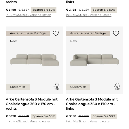
rechts
links
€ 3.198
€ 6.397
Sparen Sie 50%
€ 3.198
€ 6.397
Sparen Sie 50%
inkl. MwSt. zzgl. Versandkosten
inkl. MwSt. zzgl. Versandkosten
Austauschbarer Bezüge
Austauschbarer Bezüge
{0} zur Liste hinzufügen
{0} zur
New
New
Customise
Customise
Arke Gartensofa 3 Module mit
Arke Gartensofa 3 Module mit
Chaiselongue 360 x 170 cm -
Chaiselongue 360 x 170 cm -
rechts
links
€ 3.198
€ 6.397
Sparen Sie 50%
€ 3.198
€ 6.397
Sparen Sie 50%
inkl. MwSt. zzgl. Versandkosten
inkl. MwSt. zzgl. Versandkosten