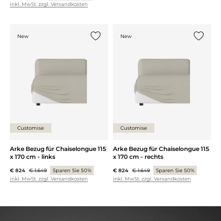
inkl. MwSt. zzgl. Versandkosten
New
New
{0} zur Liste hinzufügen
{0} zur
Customise
Customise
Arke Bezug für Chaiselongue 115
Arke Bezug für Chaiselongue 115
x 170 cm - links
x 170 cm - rechts
€ 824
€ 1.649
Sparen Sie 50%
€ 824
€ 1.649
Sparen Sie 50%
inkl. MwSt. zzgl. Versandkosten
inkl. MwSt. zzgl. Versandkosten