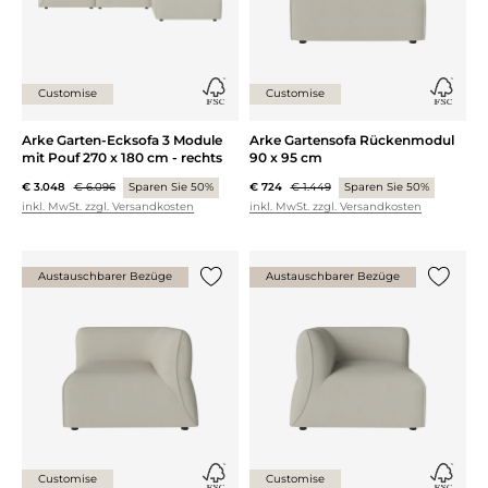
Customise
Customise
Arke Garten-Ecksofa 3 Module
Arke Gartensofa Rückenmodul
mit Pouf 270 x 180 cm - rechts
90 x 95 cm
€ 3.048
€ 6.096
Sparen Sie 50%
€ 724
€ 1.449
Sparen Sie 50%
inkl. MwSt. zzgl. Versandkosten
inkl. MwSt. zzgl. Versandkosten
Austauschbarer Bezüge
Austauschbarer Bezüge
{0} zur Liste hinzufügen
{0} zur
Customise
Customise