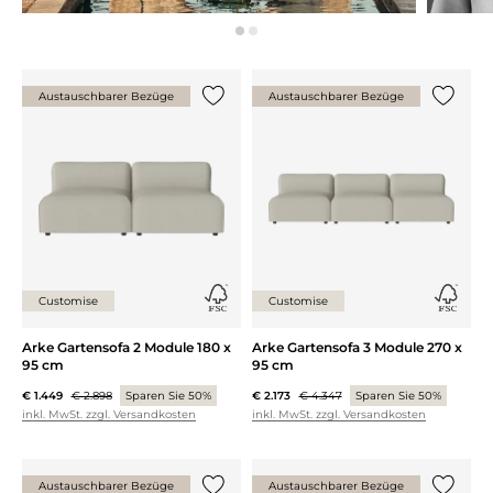
Austauschbarer Bezüge
Austauschbarer Bezüge
{0} zur Liste hinzufügen
{0} zur
Customise
Customise
Arke Gartensofa 2 Module 180 x
Arke Gartensofa 3 Module 270 x
95 cm
95 cm
€ 1.449
€ 2.898
Sparen Sie 50%
€ 2.173
€ 4.347
Sparen Sie 50%
inkl. MwSt. zzgl. Versandkosten
inkl. MwSt. zzgl. Versandkosten
Austauschbarer Bezüge
Austauschbarer Bezüge