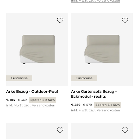
inkl. MwSt. zzgl. Versandkosten
{0} zur Liste hinzufügen
{0} zur
Customise
Customise
Arke Bezug - Outdoor-Pouf
Arke Gartensofa Bezug –
Eckmodul - rechts
€ 184
€ 369
Sparen Sie 50%
€ 289
€ 579
Sparen Sie 50%
inkl. MwSt. zzgl. Versandkosten
inkl. MwSt. zzgl. Versandkosten
{0} zur Liste hinzufügen
{0} zur