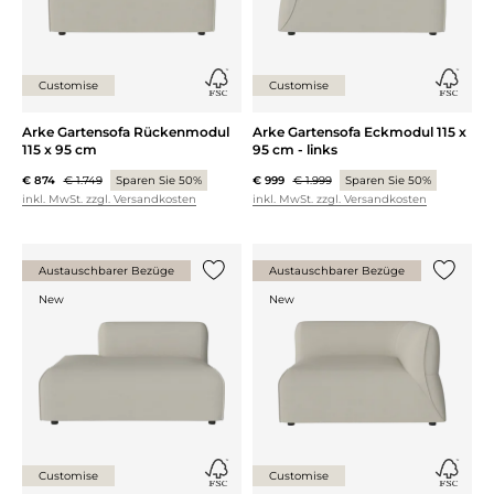
Customise
Customise
Arke Gartensofa Rückenmodul
Arke Gartensofa Eckmodul 115 x
115 x 95 cm
95 cm - links
€ 874
€ 1.749
Sparen Sie 50%
€ 999
€ 1.999
Sparen Sie 50%
inkl. MwSt. zzgl. Versandkosten
inkl. MwSt. zzgl. Versandkosten
Austauschbarer Bezüge
Austauschbarer Bezüge
{0} zur Liste hinzufügen
{0} zur
New
New
Customise
Customise