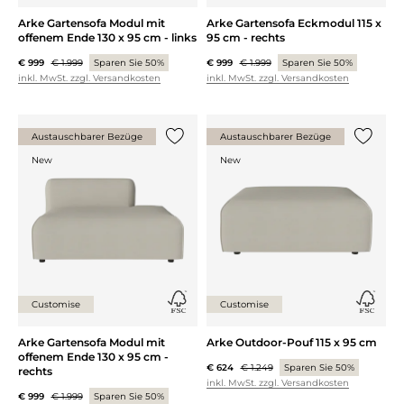
Arke Gartensofa Modul mit
Arke Gartensofa Eckmodul 115 x
offenem Ende 130 x 95 cm - links
95 cm - rechts
€ 999
€ 1.999
Sparen Sie 50%
€ 999
€ 1.999
Sparen Sie 50%
inkl. MwSt. zzgl. Versandkosten
inkl. MwSt. zzgl. Versandkosten
Austauschbarer Bezüge
Austauschbarer Bezüge
{0} zur Liste hinzufügen
{0} zur
New
New
Customise
Customise
Arke Gartensofa Modul mit
Arke Outdoor-Pouf 115 x 95 cm
offenem Ende 130 x 95 cm -
€ 624
€ 1.249
Sparen Sie 50%
rechts
inkl. MwSt. zzgl. Versandkosten
€ 999
€ 1.999
Sparen Sie 50%