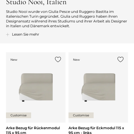
Studio Nooi, Italien
Studio Nooi wurde von Giulia Pesce und Ruggero Bastita im
italienischen Turin gegründet. Giulia und Ruggero haben ihren
Designansatz während ihres Studiums und ihrer Arbeit als Designer
in Italien und Dänemark entwickelt.
Nooi leitet sich vom italienischen Wort „noi“ ab, was „uns“ bedeutet
Lesen Sie mehr
– die Idee ist, dass Design nie ein individueller Akt ist, sondern ein
gemeinschaftlicher Prozess, an dem Designer, Unternehmen,
Benutzer, Handwerker und Techniker beteiligt sind. Die Designs von
Nooi sind immer das Ergebnis einer guten Zusammenarbeit
zwischen Menschen und unterliegen den Einflüssen von
New
New
Gesellschaft, Kunst, Natur und dem kulturellen Erbe. Die Designer
{0} zur Liste hinzufügen
{0} zur
sind eng in jede Phase der Projektentwicklung eingebunden.
Studio Nooi
Customise
Customise
Arke Bezug für Rückenmodul
Arke Bezug für Eckmodul 115 x
115 x 95 cm
95 cm - links