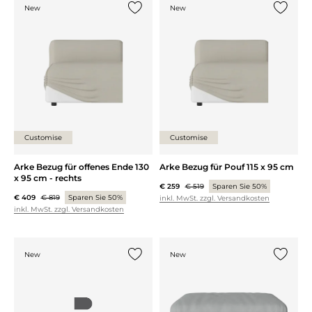
New
New
{0} zur Liste hinzufügen
{0} zur
Customise
Customise
Arke Bezug für offenes Ende 130
Arke Bezug für Pouf 115 x 95 cm
x 95 cm - rechts
€ 259
€ 519
Sparen Sie 50%
€ 409
€ 819
Sparen Sie 50%
inkl. MwSt. zzgl. Versandkosten
inkl. MwSt. zzgl. Versandkosten
New
New
{0} zur Liste hinzufügen
{0} zur