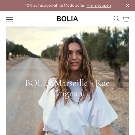
40% auf ausgewählte Modulsofas.
Hier shoppen
Das 
Ware
BOLIA Marseille - Rue
Grignan