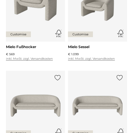
Customise
Customise
Mielo Fußhocker
Mielo Sessel
€ 569
€ 1.099
inkl. MwSt. zzgl. Versandkosten
inkl. MwSt. zzgl. Versandkosten
{0} zur Liste hinzufügen
{0} zur