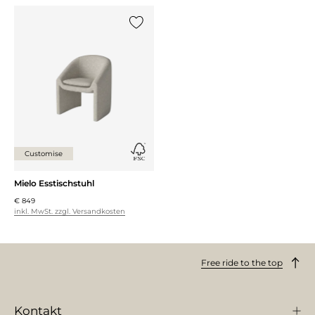
{0} zur Liste hinzufügen
Customise
Mielo Esstischstuhl
€ 849
inkl. MwSt. zzgl. Versandkosten
Free ride to the top
Kontakt