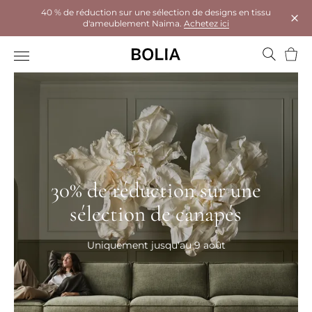
40 % de réduction sur une sélection de designs en tissu
d'ameublement Naima.
Achetez ici
Ferm
Panie
30% de réduction sur une
sélection de canapés
Uniquement jusqu'au 9 août