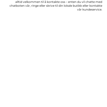
alltid velkommen til å kontakte oss – enten du vil chatte med
chatboten vår, ringe eller skrive til din lokale butikk eller kontakte
vår kundeservice.
FINN KONTAKTINFORMASJON
LEVERING RETT HJEM TIL
DEG