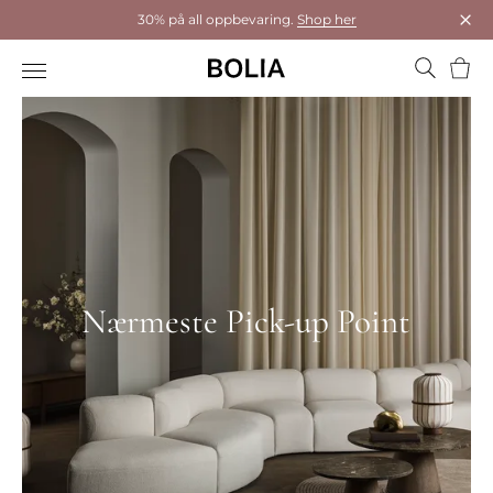
30% på all oppbevaring.
Shop her
Luk
Hand
Nærmeste Pick-up Point