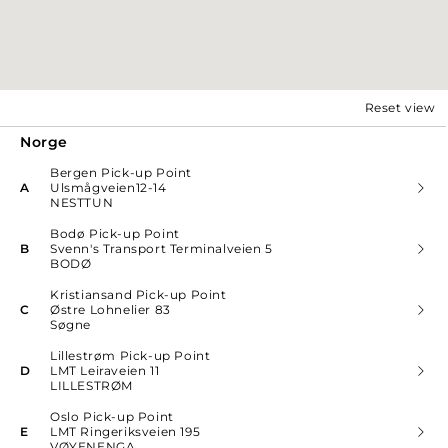
Reset view
Norge
Bergen Pick-up Point
A
Ulsmågveien12-14
NESTTUN
Bodø Pick-up Point
B
Svenn's Transport Terminalveien 5
BODØ
Kristiansand Pick-up Point
C
Østre Lohnelier 83
Søgne
Lillestrøm Pick-up Point
D
LMT Leiraveien 11
LILLESTRØM
Oslo Pick-up Point
E
LMT Ringeriksveien 195
VØYENENGA