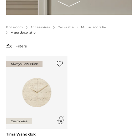
Bolia.com
Accessoires
Decoratie
Muurdecoratie
Muurdecoratie
Filters
Always Low Price
Voeg {0} toe aan de lijst
Customise
Tima Wandklok