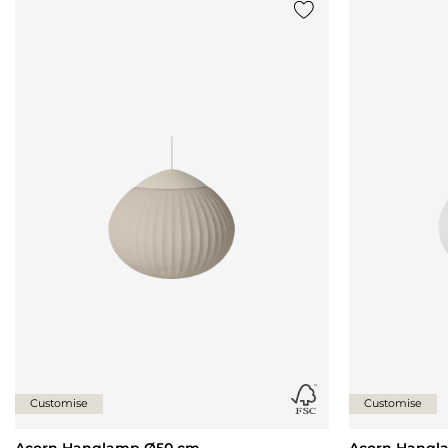
Voeg {0} toe aan de lij
Customise
Customise
Acorn Hanglamp Ø50 cm
Acorn Hangl