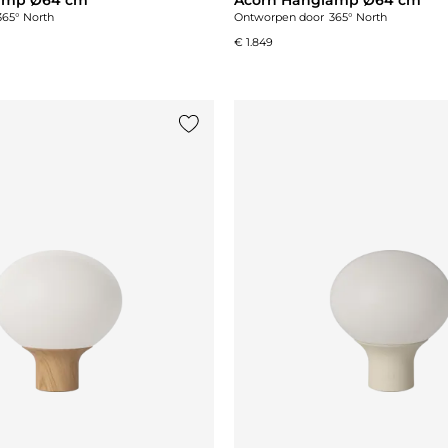
365° North
Ontworpen door
365° North
€ 1.849
st
Voeg {0} toe aan de lijst