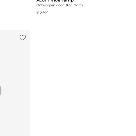
Ontworpen door
365° North
€ 2.599
Voeg {0} toe aan de lijst