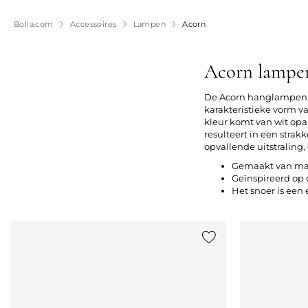
Bolia.com
Accessoires
Lampen
Acorn
Acorn lampen
De Acorn hanglampen e
karakteristieke vorm v
kleur komt van wit opaa
resulteert in een stra
opvallende uitstraling
Gemaakt van mass
Geïnspireerd op 
Het snoer is een
Voeg {0} toe aan de lij