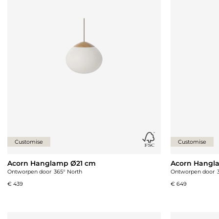
Customise
Customise
Acorn Hanglamp Ø21 cm
Acorn Hangl
Ontworpen door
365° North
Ontworpen door
€ 439
€ 649