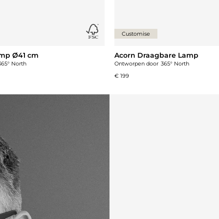
Customise
amp Ø41 cm
Acorn Draagbare Lamp
365° North
Ontworpen door
365° North
€ 199