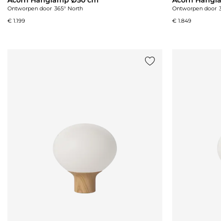
Ontworpen door
365° North
Ontworpen door
€ 1.199
€ 1.849
Voeg {0} toe aan de lij