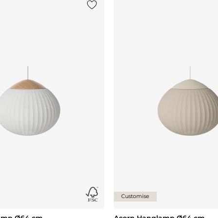
st
Voeg {0} toe aan de lijst
Customise
amp Ø64 cm
Acorn Hanglamp Ø64 cm