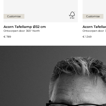
Customise
Customise
Acorn Tafellamp Ø32 cm
Acorn Tafell
Ontworpen door
365° North
Ontworpen door
€ 789
€ 1.349