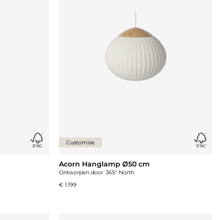
Customise
Acorn Hanglamp Ø50 cm
Ontworpen door
365° North
€ 1.199