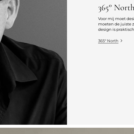
365° Nort
Voor mij moet desi
moeten de juiste z
design is praktisc
365° North