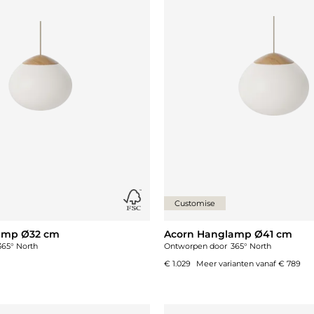
Customise
amp Ø32 cm
Acorn Hanglamp Ø41 cm
365° North
Ontworpen door
365° North
€ 1.029
Meer varianten vanaf
€ 789