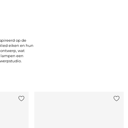
spireerd op de
olied eiken en hun
t ontwerp, wat
de lampen een
twerpstudio.
Voeg {0} toe aan de lijst
Voeg {