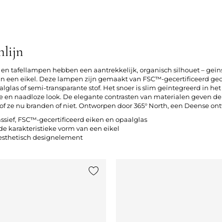
lijn
n tafellampen hebben een aantrekkelijk, organisch silhouet – geïn
an een eikel. Deze lampen zijn gemaakt van FSC™-gecertificeerd ge
lglas of semi-transparante stof. Het snoer is slim geïntegreerd in he
kke en naadloze look. De elegante contrasten van materialen geven 
, of ze nu branden of niet. Ontworpen door 365° North, een Deense on
ief, FSC™-gecertificeerd eiken en opaalglas
de karakteristieke vorm van een eikel
 esthetisch designelement
st
Voeg {0} toe aan de lijst