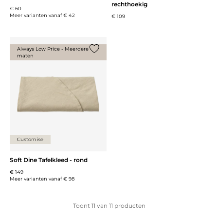
rechthoekig
€ 60
Meer varianten vanaf
€ 42
€ 109
Always Low Price - Meerdere
maten
Voeg {0} toe aan de lijst
Customise
Soft Dine Tafelkleed - rond
€ 149
Meer varianten vanaf
€ 98
Toont
11
van
11
producten