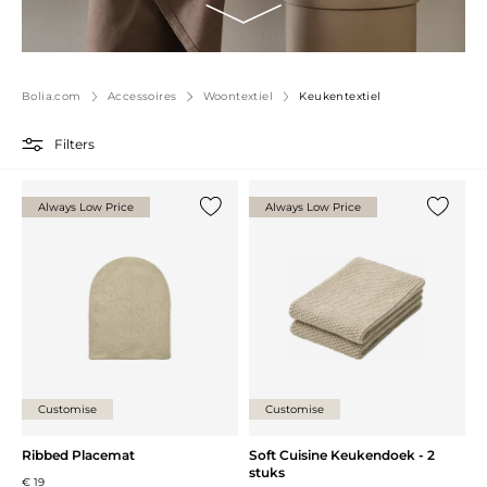
Bolia.com
Accessoires
Woontextiel
Keukentextiel
Filters
Always Low Price
Always Low Price
Voeg {0} toe aan de lijst
Voeg {0}
Customise
Customise
Ribbed Placemat
Soft Cuisine Keukendoek - 2
stuks
€ 19