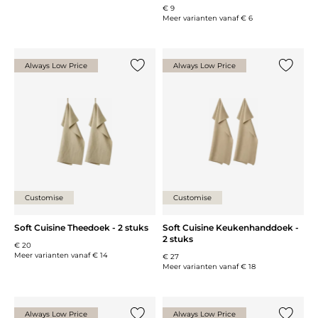
€ 9
Meer varianten vanaf
€ 6
Always Low Price
Always Low Price
Voeg {0} toe aan de lijst
Voeg {0}
Customise
Customise
Soft Cuisine Theedoek - 2 stuks
Soft Cuisine Keukenhanddoek -
2 stuks
€ 20
Meer varianten vanaf
€ 14
€ 27
Meer varianten vanaf
€ 18
Always Low Price
Always Low Price