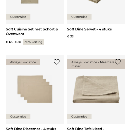
Customise
Customise
Soft Cuisine Set met Schort &
Soft Dine Servet - 4 stuks
Ovenwant
€ 33
€ 63
€ 91
30% korting
Always Low Price
Always Low Price - Meerdere
maten
Voeg {0} toe aan de lijst
Voeg {0}
Customise
Customise
Soft Dine Placemat - 4 stuks
Soft Dine Tafelkleed -