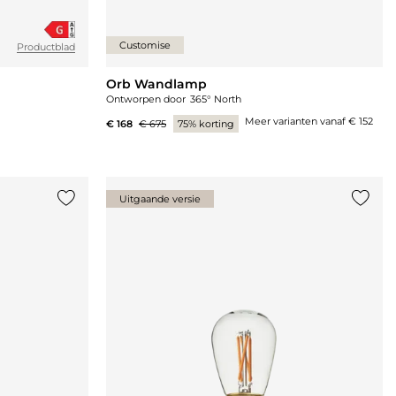
Customise
Productblad
Orb Wandlamp
Ontworpen door
365° North
Meer varianten vanaf
€ 152
€ 168
€ 675
75% korting
Uitgaande versie
Voeg {0} toe aan de lijst
Voeg {