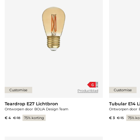
Customise
Customise
Productblad
Teardrop E27 Lichtbron
Tubular E14 L
Ontworpen door
BOLIA Design Team
Ontworpen door
€ 4
€ 18
75% korting
€ 3
€ 15
75% ko