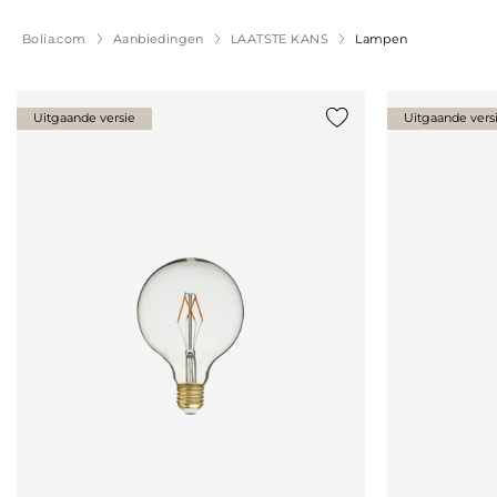
Bolia.com
Aanbiedingen
LAATSTE KANS
Lampen
Uitgaande versie
Uitgaande vers
Voeg {0} toe aan de lij