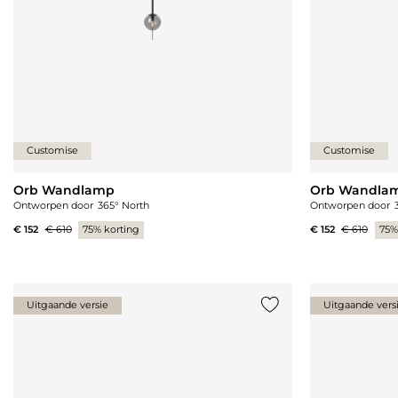
Customise
Customise
Orb Wandlamp
Orb Wandla
Ontworpen door
365° North
Ontworpen door
€ 152
€ 610
75% korting
€ 152
€ 610
75%
Uitgaande versie
Uitgaande vers
Voeg {0} toe aan de lij