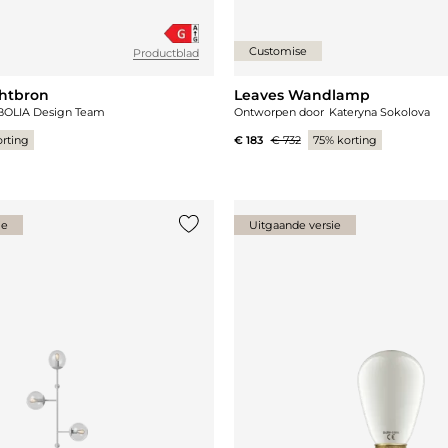
Customise
Productblad
chtbron
Leaves Wandlamp
BOLIA Design Team
Ontworpen door
Kateryna Sokolova
rting
€ 183
€ 732
75% korting
ie
Uitgaande versie
st
Voeg {0} toe aan de lijst