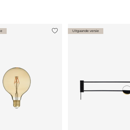
ie
Uitgaande versie
st
Voeg {0} toe aan de lijst