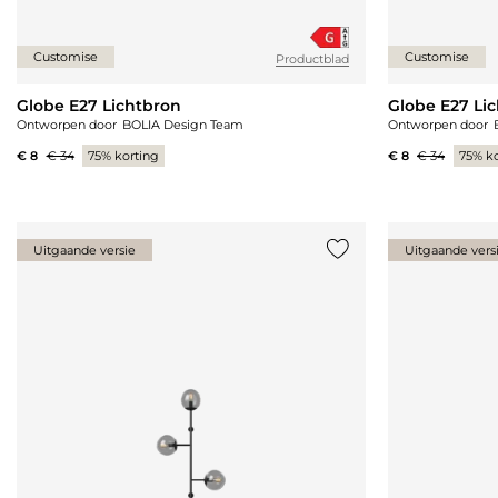
Customise
Customise
Productblad
Globe E27 Lichtbron
Globe E27 Li
Ontworpen door
BOLIA Design Team
Ontworpen door
€ 8
€ 34
75% korting
€ 8
€ 34
75% ko
Uitgaande versie
Uitgaande vers
Voeg {0} toe aan de lij