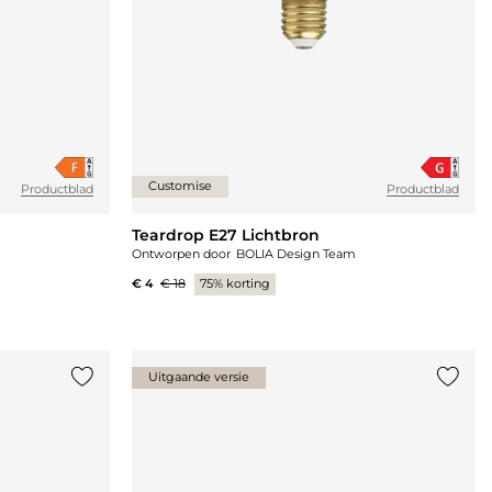
Customise
Productblad
Productblad
Teardrop E27 Lichtbron
Ontworpen door
BOLIA Design Team
€ 4
€ 18
75% korting
Uitgaande versie
Voeg {0} toe aan de lijst
Voeg {