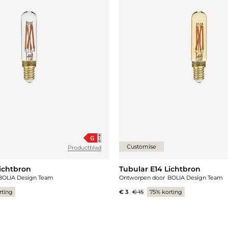
Customise
Productblad
ichtbron
Tubular E14 Lichtbron
BOLIA Design Team
Ontworpen door
BOLIA Design Team
rting
€ 3
€ 15
75% korting