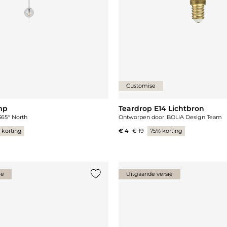
Customise
mp
Teardrop E14 Lichtbron
365° North
Ontworpen door
BOLIA Design Team
 korting
€ 4
€ 19
75% korting
ie
Uitgaande versie
st
Voeg {0} toe aan de lijst