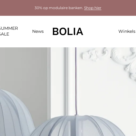
30% op modulaire banken.
Shop hier
SUMMER
News
Winkels
SALE