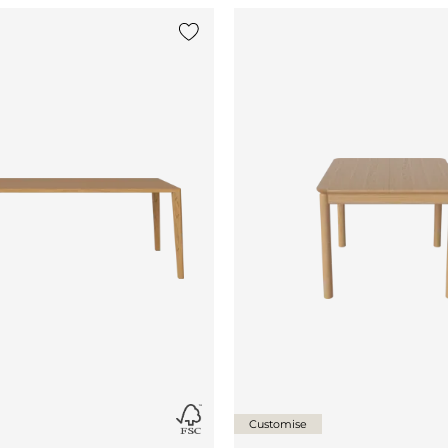
st
Voeg {0} toe aan de lijst
Customise