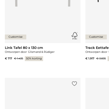
Customise
Customise
Link Tafel 80 x 130 cm
Track Eettafe
Ontworpen door
Glismand & Rüdiger
Ontworpen door
€ 717
€ 1.435
50% korting
€ 1.917
€ 3.835
Voeg {0} toe aan de lij