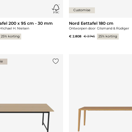
Customise
afel 200 x 95 cm - 30 mm
Nord Eettafel 180 cm
Michael H. Nielsen
Ontworpen door
Glismand & Rüdiger
25% korting
€ 2.808
€ 3.745
25% korting
ie
st
Voeg {0} toe aan de lijst