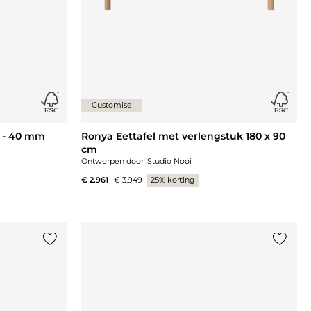
Customise
m - 40 mm
Ronya Eettafel met verlengstuk 180 x 90
cm
Ontworpen door
Studio Nooi
€ 2.961
€ 3.949
25% korting
Voeg {0} toe aan de lijst
Voeg {0