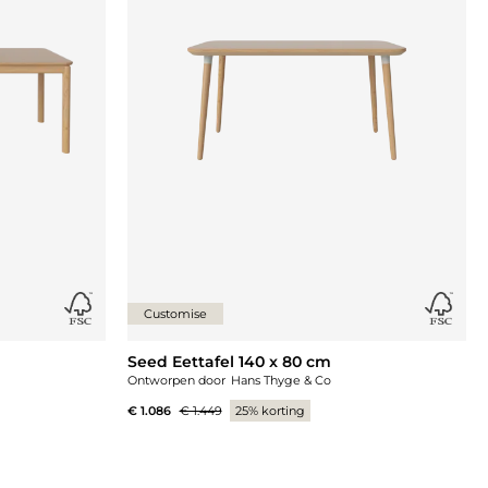
Customise
Seed Eettafel 140 x 80 cm
Ontworpen door
Hans Thyge & Co
€ 1.086
€ 1.449
25% korting