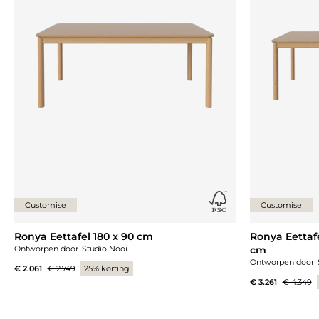
Customise
Customise
Ronya Eettafel 180 x 90 cm
Ronya Eettaf
Ontworpen door
Studio Nooi
cm
Ontworpen door
€ 2.061
€ 2.749
25% korting
€ 3.261
€ 4.349