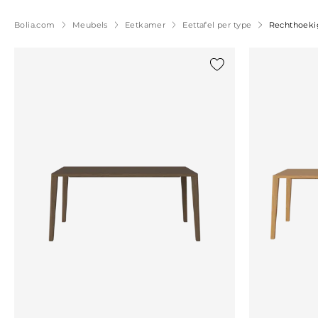
Bolia.com
Meubels
Eetkamer
Eettafel per type
Rechthoekig
Voeg {0} toe aan de lij