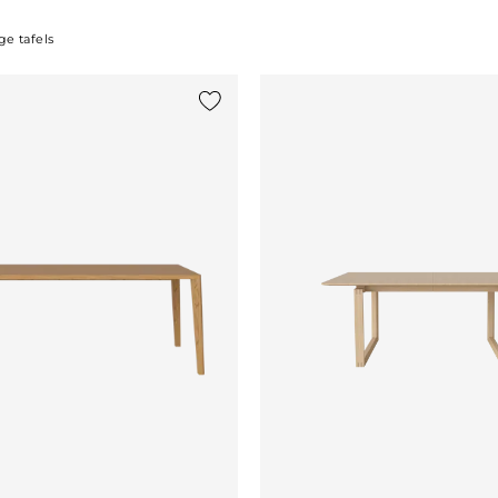
e tafels
st
Voeg {0} toe aan de lijst