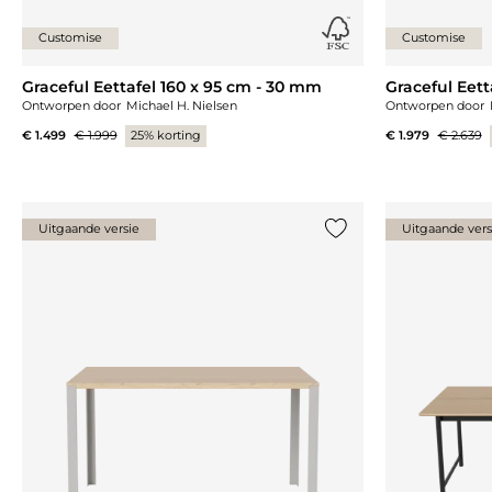
Customise
Customise
Graceful Eettafel 160 x 95 cm - 30 mm
Graceful Eett
Ontworpen door
Michael H. Nielsen
Ontworpen door
€ 1.499
€ 1.999
25% korting
€ 1.979
€ 2.639
Uitgaande versie
Uitgaande vers
Voeg {0} toe aan de lij