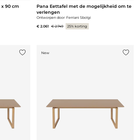
 x 90 cm
Pana Eettafel met de mogelijkheid om te
verlengen
Ontworpen door
Ferriani Sbolgi
€ 2.061
€ 2.749
25% korting
New
Voeg {0} toe aan de lijst
Voeg {0