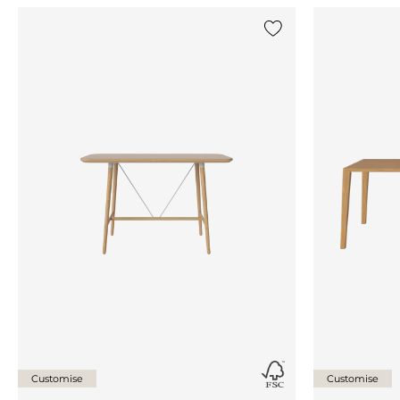
Voeg {0} toe aan de lij
Customise
Customise