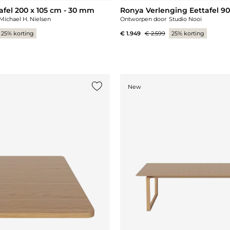
afel 200 x 105 cm - 30 mm
Ronya Verlenging Eettafel 90
Michael H. Nielsen
Ontworpen door
Studio Nooi
25% korting
€ 1.949
€ 2.599
25% korting
New
st
Voeg {0} toe aan de lijst