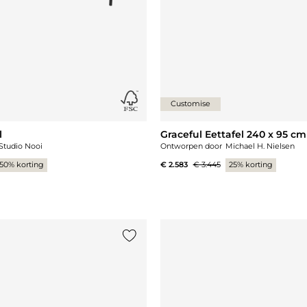
Customise
l
Graceful Eettafel 240 x 95 c
Studio Nooi
Ontworpen door
Michael H. Nielsen
50% korting
€ 2.583
€ 3.445
25% korting
st
Voeg {0} toe aan de lijst