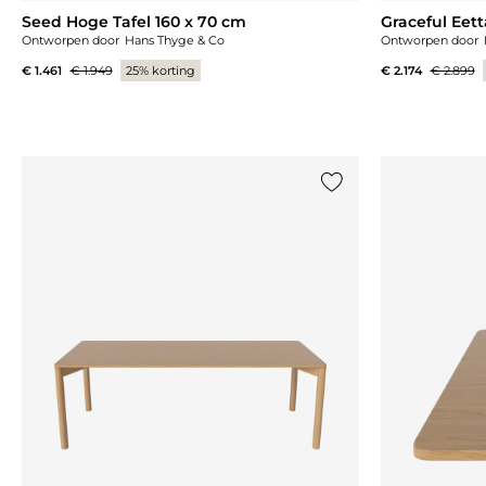
Seed Hoge Tafel 160 x 70 cm
Graceful Eett
Ontworpen door
Hans Thyge & Co
Ontworpen door
€ 1.461
€ 1.949
25% korting
€ 2.174
€ 2.899
Voeg {0} toe aan de lij