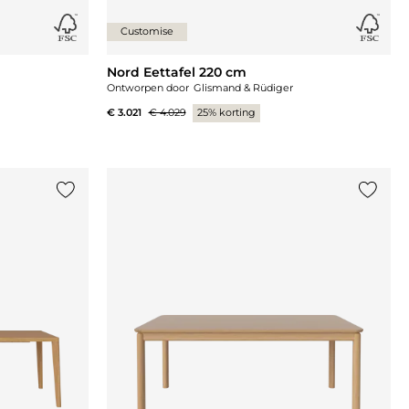
Customise
Nord Eettafel 220 cm
Ontworpen door
Glismand & Rüdiger
€ 3.021
€ 4.029
25% korting
Voeg {0} toe aan de lijst
Voeg {0