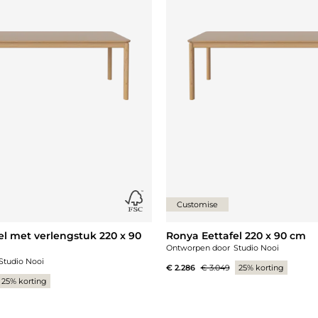
Customise
el met verlengstuk 220 x 90
Ronya Eettafel 220 x 90 cm
Ontworpen door
Studio Nooi
Studio Nooi
€ 2.286
€ 3.049
25% korting
25% korting