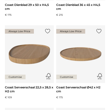
Coast Dienblad 29 x 50 x H4,5
Coast Dienblad 36 x 45 x H4,5
cm
cm
€ 175
€ 215
Always Low Price
Always Low Price
Voeg {0} toe aan de lijst
Voeg {0}
Customise
Customise
Coast Serveerschaal 22,5 x 28,5 x
Coast Serveerschaal Ø42 x H2
H2 cm
cm
€ 109
€ 175