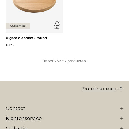
Customise
Rigato dienblad - round
€ 175
Toont
7
van
7
producten
Free ride to the top
Contact
Klantenservice
Collectie