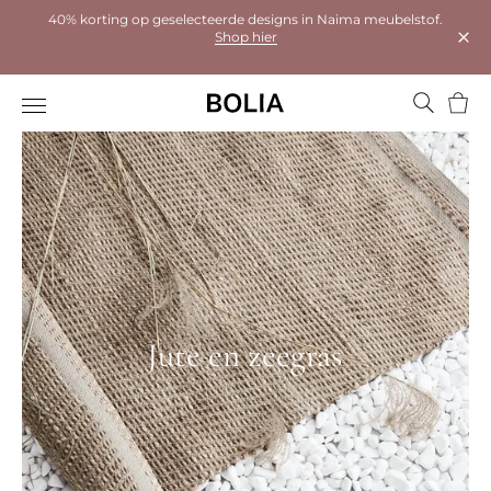
40% korting op geselecteerde designs in Naima meubelstof.
Shop hier
Dial
Wink
Jute en zeegras