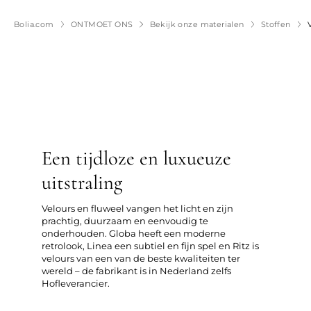
Bolia.com
ONTMOET ONS
Bekijk onze materialen
Stoffen
Een tijdloze en luxueuze
uitstraling
Velours en fluweel vangen het licht en zijn
prachtig, duurzaam en eenvoudig te
onderhouden. Globa heeft een moderne
retrolook, Linea een subtiel en fijn spel en Ritz is
velours van een van de beste kwaliteiten ter
wereld – de fabrikant is in Nederland zelfs
Hofleverancier.