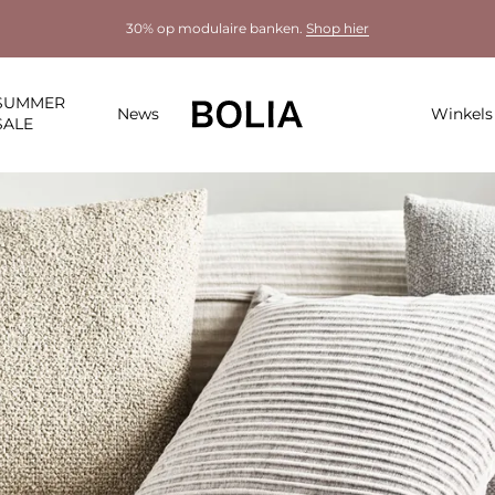
30% op modulaire banken.
Shop hier
SUMMER
News
Winkels
SALE