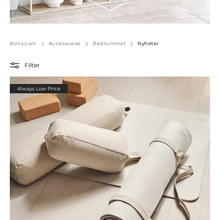
Bolia.com
Accessoarer
Badrummet
Nyheter
Filter
Always Low Price