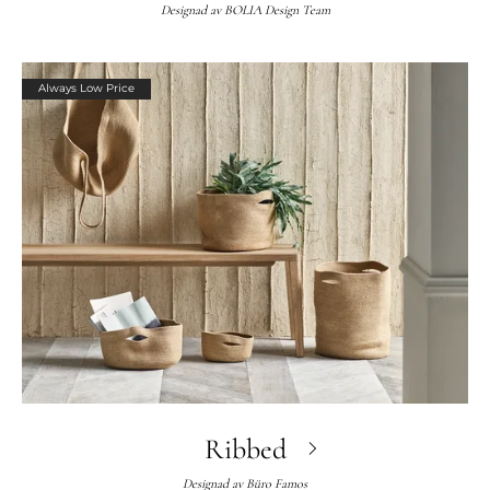
Designad av
BOLIA Design Team
Always Low Price
Ribbed
Designad av
Büro Famos