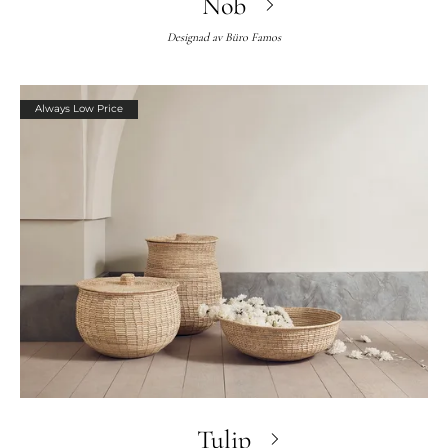
Nob
Designad av
Büro Famos
Always Low Price
Tulip