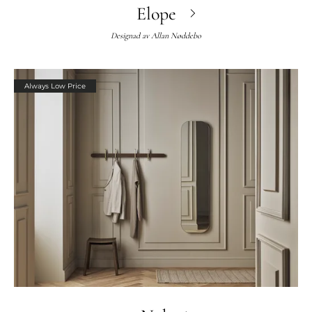
Elope
Designad av
Allan Nøddebo
Always Low Price