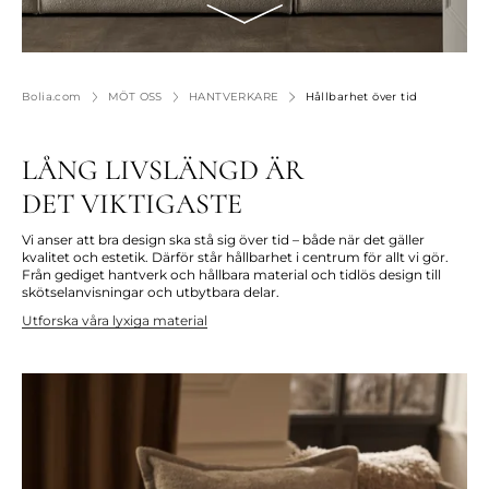
Bolia.com
MÖT OSS
HANTVERKARE
Hållbarhet över tid
LÅNG LIVSLÄNGD ÄR
DET VIKTIGASTE
Vi anser att
bra design
ska stå sig över tid – både när det gäller
kvalitet och estetik.
Därför står
hållbarhet i centrum för allt vi gör.
Från
gediget
hantverk
och
hållbara
material och tidlös design till
skötselanvisningar och
utbytbara
delar
.
Utforska våra lyxiga material