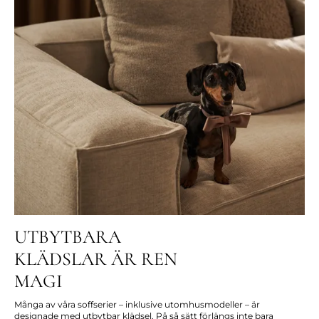
UTBYTBARA
KLÄDSLAR ÄR REN
MAGI
Många av våra soffserier – inklusive utomhusmodeller – är
designade med utbytbar klädsel. På så sätt förlängs inte bara