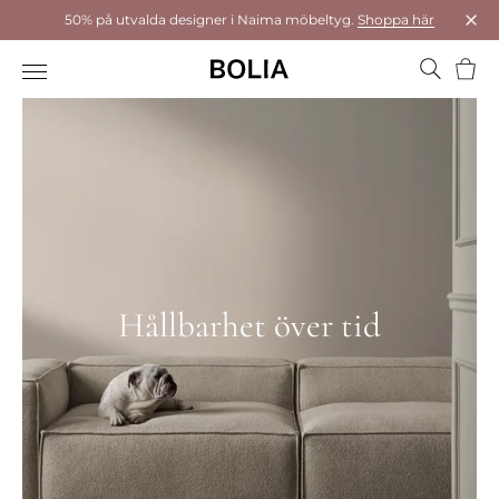
50% på utvalda designer i Naima möbeltyg.
Shoppa här
Stä
Varu
Hållbarhet över tid