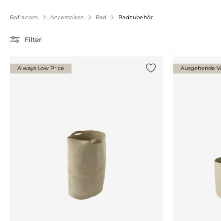
Bolia.com
Accessoires
Bad
Badzubehör
Filter
Always Low Price
Ausgehende Ve
{0} zur Liste hinzufü