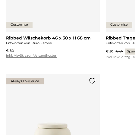
Customise
Customise
Ribbed Wäschekorb 46 x 30 x H 68 cm
Ribbed Trage
Entworfen von
Büro Famos
Entworfen von
B
€ 80
€ 50
€ 67
Spar
inkl. MwSt. zzgl. Versandkosten
inkl. MwSt. zzgl.
Always Low Price
{0} zur Liste hinzufü