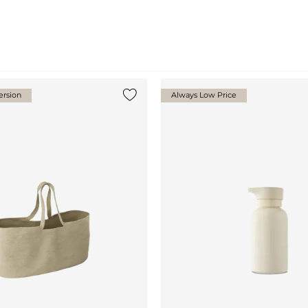
rsion
Always Low Price
gen
{0} zur Liste hinzufügen