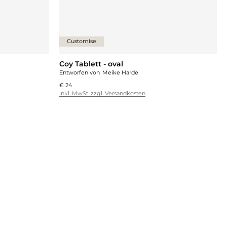
Customise
Coy Tablett - oval
Entworfen von
Meike Harde
€ 24
inkl. MwSt. zzgl. Versandkosten