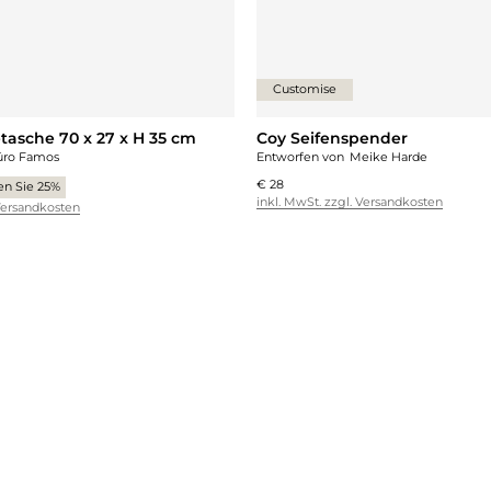
Customise
tasche 70 x 27 x H 35 cm
Coy Seifenspender
üro Famos
Entworfen von
Meike Harde
€ 28
en Sie 25%
inkl. MwSt. zzgl. Versandkosten
 Versandkosten
gen