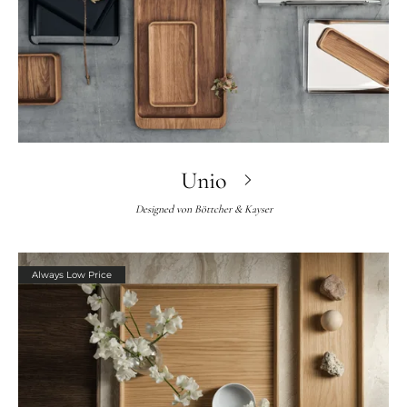
Unio
Designed von
Böttcher & Kayser
Always Low Price