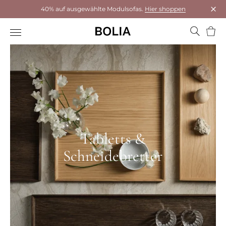
40% auf ausgewählte Modulsofas.
Hier shoppen
Das 
Ware
Tabletts &
Schneidebretter