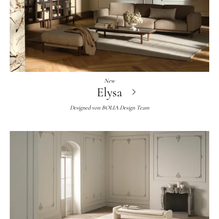
New
Elysa
Designed von
BOLIA Design Team