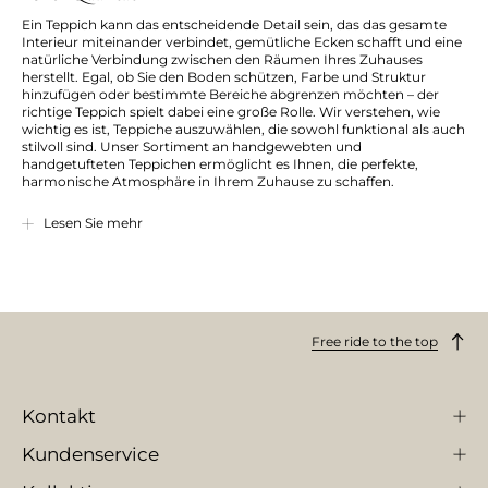
Ein Teppich kann das entscheidende Detail sein, das das gesamte
Interieur miteinander verbindet, gemütliche Ecken schafft und eine
natürliche Verbindung zwischen den Räumen Ihres Zuhauses
herstellt. Egal, ob Sie den Boden schützen, Farbe und Struktur
hinzufügen oder bestimmte Bereiche abgrenzen möchten – der
richtige Teppich spielt dabei eine große Rolle. Wir verstehen, wie
wichtig es ist, Teppiche auszuwählen, die sowohl funktional als auch
stilvoll sind. Unser Sortiment an handgewebten und
handgetufteten Teppichen ermöglicht es Ihnen, die perfekte,
harmonische Atmosphäre in Ihrem Zuhause zu schaffen.
Lesen Sie mehr
Handgetuftete teppiche – handwerk mit liebe zum detail
Unsere handgetufteten Teppiche werden mit großer Präzision und
Handwerkskunst gefertigt. Jeder einzelne Faden wird manuell mit
einem Spezialwerkzeug in den Teppich eingeführt, was dem Teppich
sowohl eine hohe Detailgenauigkeit als auch eine besonders
Free ride to the top
robuste Struktur verleiht. Die Teppiche aus unseren
Zen
- und
Natura
-Kollektionen sind nicht nur schön, sondern auch
strapazierfähig und für viele Jahre gebaut. Sie sind perfekt, wenn Sie
einen Teppich wünschen, der sowohl strapazierfähig ist als auch
Kontakt
seine ästhetische Schönheit über viele Jahre bewahrt.
Kundenservice
Handgewebte teppiche – natürliche materialien und traditionelle