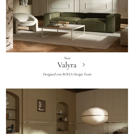
New
Valyra
Designed von
BOLIA Design Team