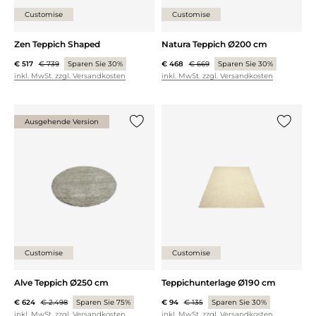
Customise
Customise
Zen Teppich Shaped
Natura Teppich Ø200 cm
€ 517
€ 739
Sparen Sie 30%
€ 468
€ 669
Sparen Sie 30%
inkl. MwSt. zzgl. Versandkosten
inkl. MwSt. zzgl. Versandkosten
Ausgehende Version
{0} zur Liste hinzufügen
{0} zur
Customise
Customise
Alve Teppich Ø250 cm
Teppichunterlage Ø190 cm
€ 624
€ 2.498
Sparen Sie 75%
€ 94
€ 135
Sparen Sie 30%
inkl. MwSt. zzgl. Versandkosten
inkl. MwSt. zzgl. Versandkosten