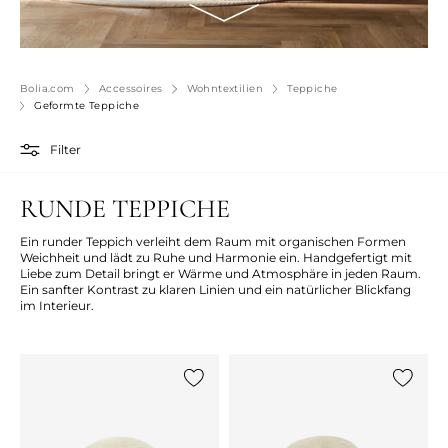
Bolia.com
Accessoires
Wohntextilien
Teppiche
Geformte Teppiche
Filter
RUNDE TEPPICHE
Ein runder Teppich verleiht dem Raum mit organischen Formen
Weichheit und lädt zu Ruhe und Harmonie ein. Handgefertigt mit
Liebe zum Detail bringt er Wärme und Atmosphäre in jeden Raum.
Ein sanfter Kontrast zu klaren Linien und ein natürlicher Blickfang
im Interieur.
{0} zur Liste hinzufügen
{0} zur