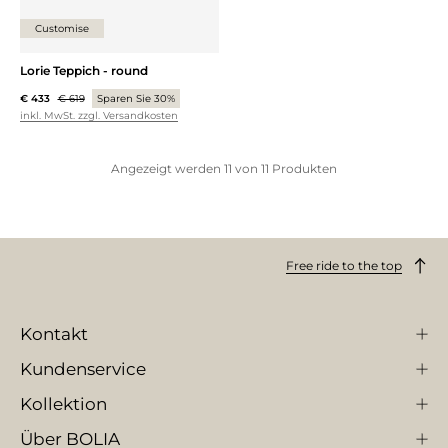
Customise
Lorie Teppich - round
€ 433
€ 619
Sparen Sie 30%
inkl. MwSt. zzgl. Versandkosten
Angezeigt werden
11
von
11
Produkten
Free ride to the top
Kontakt
Kundenservice
Kollektion
Über BOLIA