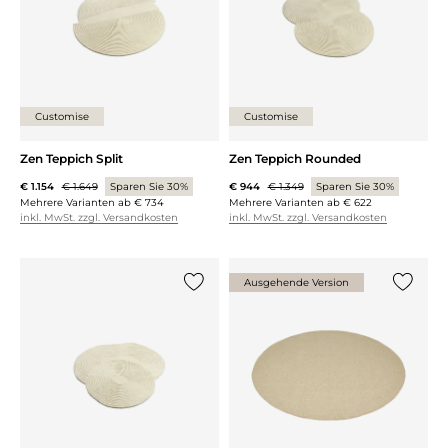
Customise
Customise
Zen Teppich Split
Zen Teppich Rounded
€ 1.154
€ 1.649
Sparen Sie 30%
€ 944
€ 1.349
Sparen Sie 30%
Mehrere Varianten ab
€ 734
Mehrere Varianten ab
€ 622
inkl. MwSt. zzgl. Versandkosten
inkl. MwSt. zzgl. Versandkosten
Ausgehende Version
{0} zur Liste hinzufügen
{0} zur