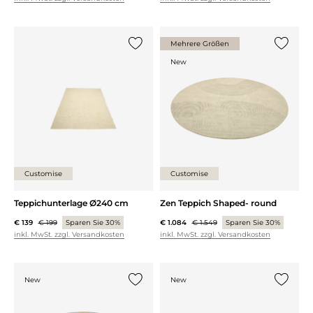
Mehrere Größen
{0} zur Liste hinzufügen
{0} zur
New
Customise
Customise
Teppichunterlage Ø240 cm
Zen Teppich Shaped- round
€ 139
€ 199
Sparen Sie 30%
€ 1.084
€ 1.549
Sparen Sie 30%
inkl. MwSt. zzgl. Versandkosten
inkl. MwSt. zzgl. Versandkosten
New
New
{0} zur Liste hinzufügen
{0} zur