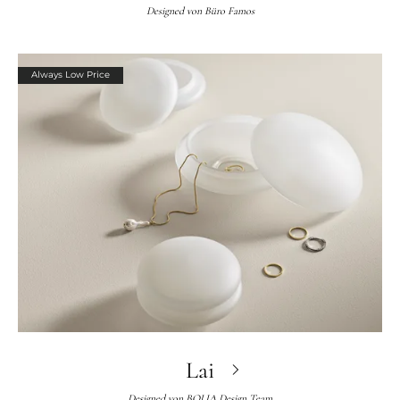
Designed von
Büro Famos
Always Low Price
Lai
Designed von
BOLIA Design Team