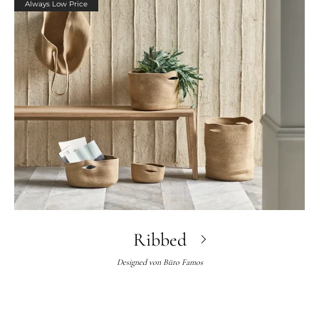
Always Low Price
Ribbed
Designed von
Büro Famos