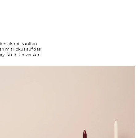
ten als mit sanften
n mit Fokus auf das
ry ist ein Universum