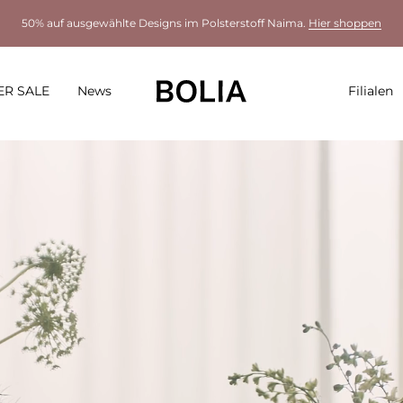
50% auf ausgewählte Designs im Polsterstoff Naima.
Hier shoppen
R SALE
News
Filialen