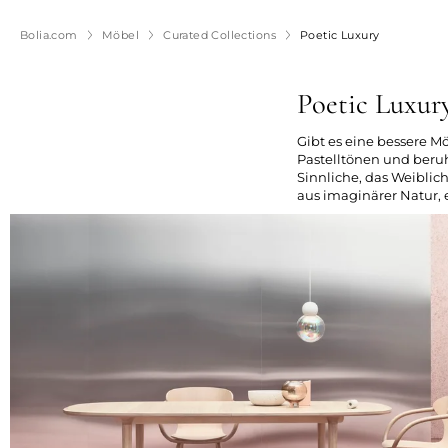
Bolia.com
Möbel
Curated Collections
Poetic Luxury
Poetic Luxur
Gibt es eine bessere M
Pastelltönen und beru
Sinnliche, das Weiblic
aus imaginärer Natur, 